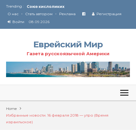
Trending :
Соглашение США с Ираном
•
•
О нас
Стать автором
Реклама
Регистрация
Технология Революции в Иране
Войти
08.09.2026
От Ирана до Ливана и Газы
Еврейский Мир
Газета русскоязычной Америки
Home
Избранные новости. 16 февраля 2018 — утро (Время
израильское)