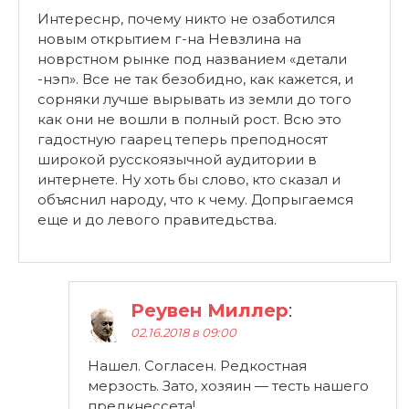
Интереснр, почему никто не озаботился
новым открытием г-на Невзлина на
новрстном рынке под названием «детали
-нэп». Все не так безобидно, как кажется, и
сорняки лучше вырывать из земли до того
как они не вошли в полный рост. Всю это
гадостную гаарец теперь преподносят
широкой русскоязычной аудитории в
интернете. Ну хоть бы слово, кто сказал и
объяснил народу, что к чему. Допрыгаемся
еще и до левого правитедьства.
Реувен Миллер
:
02.16.2018 в 09:00
Нашел. Согласен. Редкостная
мерзость. Зато, хозяин — тесть нашего
предкнессета!