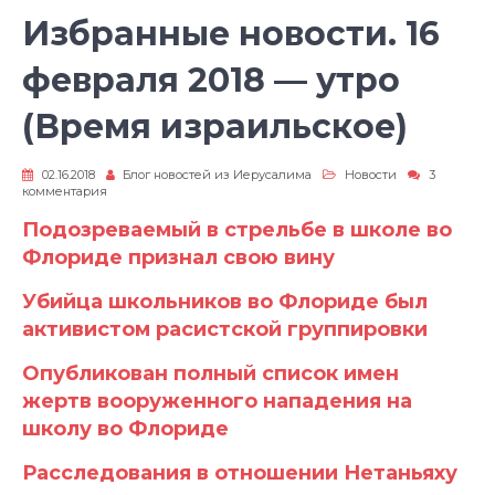
Избранные новости. 16
февраля 2018 — утро
(Время израильское)
02.16.2018
Блог новостей из Иерусалима
Новости
3
к
комментария
записи
Избранные
Подозреваемый в стрельбе в школе во
новости.
Флориде признал свою вину
16
февраля
2018
Убийца школьников во Флориде был
—
утро
активистом расистской группировки
(Время
израильское)
Опубликован полный список имен
жертв вооруженного нападения на
школу во Флориде
Расследования в отношении Нетаньяху