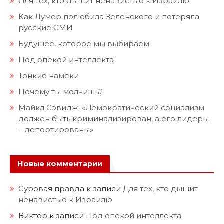
Для тех, кто дышит ненавистью к Израилю
Как Лумер полюбила Зеленского и потеряла
русские СМИ
Будущее, которое мы выбираем
Под опекой интеллекта
Тонкие намёки
Почему ты молчишь?
Майкл Сэвидж: «Демократический социализм
должен быть криминализирован, а его лидеры
– депортированы»
Новые комментарии
Суровая правда
к записи
Для тех, кто дышит
ненавистью к Израилю
Виктор
к записи
Под опекой интеллекта