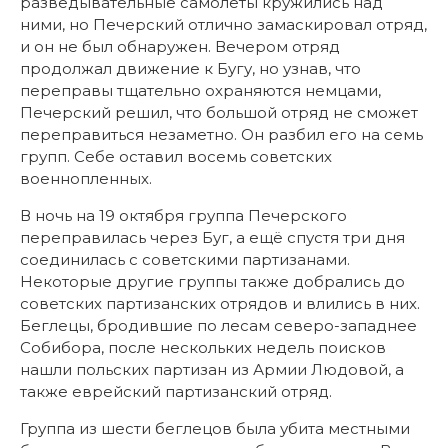
разведывательные самолёты кружились над
ними, но Печерский отлично замаскировал отряд,
и он не был обнаружен. Вечером отряд
продолжал движение к Бугу, но узнав, что
переправы тщательно охраняются немцами,
Печерский решил, что большой отряд не сможет
переправиться незаметно. Он разбил его на семь
групп. Себе оставил восемь советских
военнопленных.
В ночь на 19 октября группа Печерского
переправилась через Буг, а ещё спустя три дня
соединилась с советскими партизанами.
Некоторые другие группы также добрались до
советских партизанских отрядов и влились в них.
Беглецы, бродившие по лесам северо-западнее
Собибора, после нескольких недель поисков
нашли польских партизан из Армии Людовой, а
также еврейский партизанский отряд.
Группа из шести беглецов была убита местными