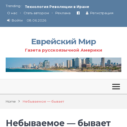
Trending :
Технология Революции в Иране
•
•
О нас
Стать автором
Реклама
Регистрация
От Ирана до Ливана и Газы
Войти
08.06.2026
Еврейский Мир
Газета русскоязычной Америки
Home
Небываемое — бывает
Небываемое — бывает