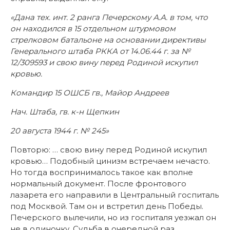
«Дана тех. инт. 2 ранга Печерскому А.А. в том, что
он находился в 15 отдельном штурмовом
стрелковом батальоне на основании директивы
Генерального штаба РККА от 14.06.44 г. за №
12/309593 и свою вину перед Родиной искупил
кровью.
Командир 15 ОШСБ гв., Майор Андреев
Нач. Штаба, гв. к-н Щепкин
20 августа 1944 г. № 245»
Повторю: … свою вину перед Родиной искупил
кровью… Подобный цинизм встречаем нечасто.
Но тогда воспринималось такое как вполне
нормальный документ. После фронтового
лазарета его направили в Центральный госпиталь
под Москвой. Там он и встретил день Победы.
Печерского вылечили, но из госпиталя уезжал он
не в одиночку. Судьба в очередной раз