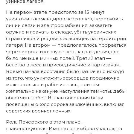
узников лагеря.
На первом этапе предстояло за 15 минут
уничтожить командиров эсэсовцев, перерубить
линии связи и электроснабжения, захватить
оружие и гранаты в складе, убить украинских
стражников и рядовых эсэсовцев на территории
лагеря. На втором — предполагалось прорваться
через ворота и южную часть заграждения, где
было меньше минных полей. Третий этап —
бегство в леса и присоединение к партизанам.
Время начала восстания было назначено исходя
из того, что уничтожить эсэсовцев поодиночке
можно только в рабочие часы, причём
желательно накануне наступления темноты, дабы
облегчить побег. В план восстания были
посвящены около сорока заключённых, включая
советских военнопленных.
Роль Печерского в этом плане —
главенствующая. Именно он выбрал участок, на