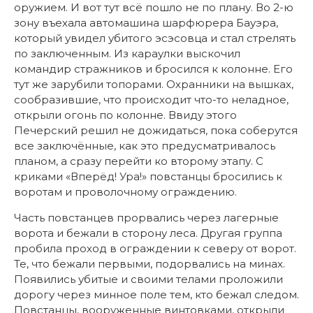
оружием. И вот тут всё пошло не по плану. Во 2-ю
зону въехала автомашина шарфюрера Бауэра,
который увидел убитого эсэсовца и стал стрелять
по заключенным. Из караулки выскочил
командир стражников и бросился к колонне. Его
тут же зарубили топорами. Охранники на вышках,
сообразившие, что происходит что-то неладное,
открыли огонь по колонне. Ввиду этого
Печерский решил не дожидаться, пока соберутся
все заключённые, как это предусматривалось
планом, а сразу перейти ко второму этапу. С
криками «Вперёд! Ура!» повстанцы бросились к
воротам и проволочному ограждению.
Часть повстанцев прорвались через лагерные
ворота и бежали в сторону леса. Другая группа
пробила проход в ограждении к северу от ворот.
Те, что бежали первыми, подорвались на минах.
Появились убитые и своими телами проложили
дорогу через минное поле тем, кто бежал следом.
Повстанцы, вооруженные винтовками, открыли