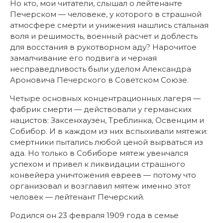
Но кто, мои читатели, слышал о лейтенанте
Печерском — человеке, у которого в страшной
атмосфере смерти и унижения нашлись стальная
воля и решимость, военный расчет и доблесть
для восстания в рукотворном аду? Нарочитое
замалчивание его подвига и черная
несправедливость были уделом Александра
Ароновича Печерского в Советском Союзе.
Четыре основных концентрационных лагеря —
фабрик смерти — действовали у германских
нацистов: Заксенхаузен, Треблинка, Освенцим и
Собибор. И в каждом из них вспыхивали мятежи:
смертники пытались любой ценой вырваться из
ада. Но только в Собиборе мятеж увенчался
успехом и привел к ликвидации страшного
конвейера уничтожения евреев — потому что
организовал и возглавил мятеж именно этот
человек — лейтенант Печерский.
Родился он 23 февраля 1909 года в семье