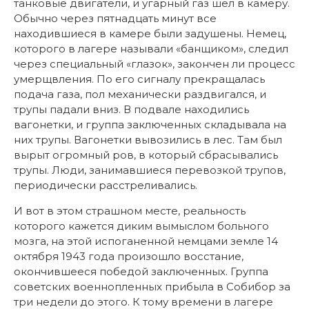
танковые двигатели, и угарный газ шел в камеру.
Обычно через пятнадцать минут все
находившиеся в камере были задушены. Немец,
которого в лагере называли «банщиком», следил
через специальный «глазок», закончен ли процесс
умерщвления. По его сигналу прекращалась
подача газа, пол механически раздвигался, и
трупы падали вниз. В подвале находились
вагонетки, и группа заключенных складывала на
них трупы. Вагонетки вывозились в лес. Там был
вырыт огромный ров, в который сбрасывались
трупы. Люди, занимавшиеся перевозкой трупов,
периодически расстреливались.
И вот в этом страшном месте, реальность
которого кажется диким вымыслом больного
мозга, на этой испоганенной немцами земле 14
октября 1943 года произошло восстание,
окончившееся победой заключенных. Группа
советских военнопленных прибыла в Собибор за
три недели до этого. К тому времени в лагере