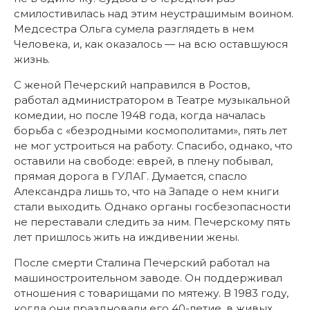
смилостивилась над этим неустрашимым воином.
Медсестра Ольга сумела разглядеть в нем
Человека, и, как оказалось — на всю оставшуюся
жизнь.
С женой Печерский направился в Ростов,
работал администратором в Театре музыкальной
комедии, но после 1948 года, когда началась
борьба с «безродными космополитами», пять лет
не мог устроиться на работу. Спасибо, однако, что
оставили на свободе: еврей, в плену побывал,
прямая дорога в ГУЛАГ. Думается, спасло
Александра лишь то, что на Западе о нем книги
стали выходить. Однако органы госбезопасности
не переставали следить за ним. Печерскому пять
лет пришлось жить на иждивении жены.
После смерти Сталина Печерский работал на
машиностроительном заводе. Он поддерживал
отношения с товарищами по мятежу. В 1983 году,
когда они праздновали его 40-летие, в живых