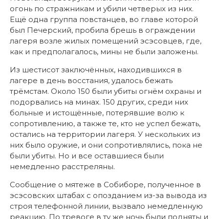
огонь по стражникам и убили четверых из них.
Ещё одна группа повстанцев, во главе которой
был Печерский, пробила брешь в ограждении
лагеря возле жилых помещений эсэсовцев, где,
как и предполагалось, мины не были заложены.
Из шестисот заключённых, находившихся в
лагере в день восстания, удалось бежать
трёмстам. Около 150 были убиты огнём охраны и
подорвались на минах. 150 других, среди них
больные и истощённые, потерявшие волю к
сопротивлению, а также те, кто не успел бежать,
остались на территории лагеря. У нескольких из
них было оружие, и они сопротивлялись, пока не
были убиты. Но и все оставшиеся были
немедленно расстреляны.
Сообщение о мятеже в Собиборе, полученное в
эсэсовских штабах с опозданием из-за вывода из
строя телефонной линии, вызвало немедленную
реакцию. По тревоге в ту же ночь были подняты и