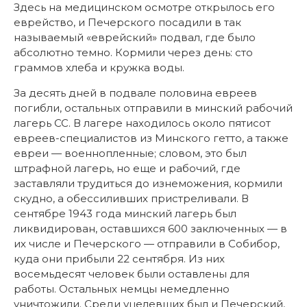
Здесь на медицинском осмотре открылось его
еврейство, и Печерского посадили в так
называемый «еврейский» подвал, где было
абсолютно темно. Кормили через день: сто
граммов хлеба и кружка воды.
За десять дней в подвале половина евреев
погибли, остальных отправили в минский рабочий
лагерь СС. В лагере находилось около пятисот
евреев-специалистов из Минского гетто, а также
евреи — военнопленные; словом, это был
штрафной лагерь, но еще и рабочий, где
заставляли трудиться до изнеможения, кормили
скудно, а обессиливших пристреливали. В
сентябре 1943 года минский лагерь был
ликвидирован, оставшихся 600 заключенных — в
их числе и Печерского — отправили в Собибор,
куда они прибыли 22 сентября. Из них
восемьдесят человек были оставлены для
работы. Остальных немцы немедленно
уничтожили. Среди уцелевших был и Печерский,