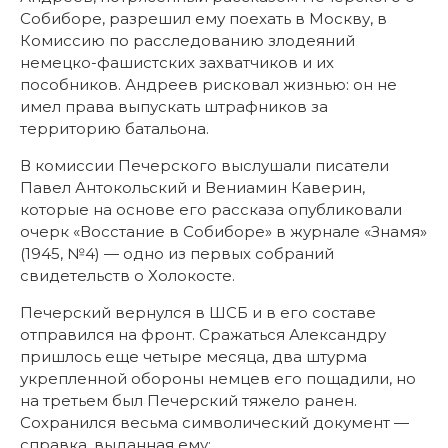
Собиборе, разрешил ему поехать в Москву, в
Комиссию по расследованию злодеяний
немецко-фашистских захватчиков и их
пособников. Андреев рисковал жизнью: он не
имел права выпускать штрафников за
территорию батальона.
В комиссии Печерского выслушали писатели
Павел Антокольский и Вениамин Каверин,
которые на основе его рассказа опубликовали
очерк «Восстание в Собиборе» в журнале «Знамя»
(1945, №4) — одно из первых собраний
свидетельств о Холокосте.
Печерский вернулся в ШСБ и в его составе
отправился на фронт. Сражаться Александру
пришлось еще четыре месяца, два штурма
укрепленной обороны немцев его пощадили, но
на третьем был Печерский тяжело ранен.
Сохранился весьма символический документ —
справка, выданная ему: