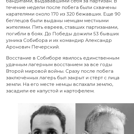
бандитами, выдававшими себя за партизан. В
течение недели после побега были схвачены
карателями около 170 из 320 бежавших. Еще 90
беглецов были выданы немцам местными
жителями. Пять евреев, ставших партизанами,
погибли в боях. До Победы дожили 53 бывших
узника Собибора и их командир Александр
Аронович Печерский.
Восстание в Собиборе явилось единственным
удачным лагерным восстанием за все годы
Второй мировой войны. Сразу после побега
заключённых лагерь был закрыт и стёрт с лица
земли. На его месте немцы вспахали землю,
засадили ее капустой и картофелем.