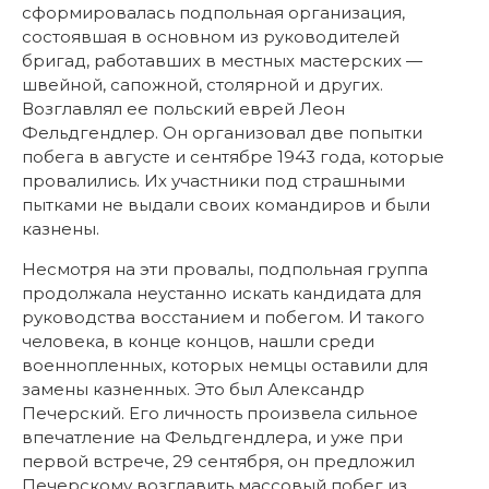
сформировалась подпольная организация,
состоявшая в основном из руководителей
бригад, работавших в местных мастерских —
швейной, сапожной, столярной и других.
Возглавлял ее польский еврей Леон
Фельдгендлер. Он организовал две попытки
побега в августе и сентябре 1943 года, которые
провалились. Их участники под страшными
пытками не выдали своих командиров и были
казнены.
Несмотря на эти провалы, подпольная группа
продолжала неустанно искать кандидата для
руководства восстанием и побегом. И такого
человека, в конце концов, нашли среди
военнопленных, которых немцы оставили для
замены казненных. Это был Александр
Печерский. Его личность произвела сильное
впечатление на Фельдгендлера, и уже при
первой встрече, 29 сентября, он предложил
Печерскому возглавить массовый побег из