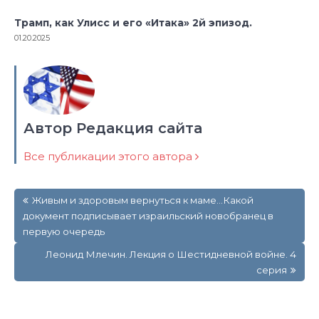
Трамп, как Улисс и его «Итака» 2й эпизод.
01.20.2025
Автор Редакция сайта
Все публикации этого автора
Навигация
Живым и здоровым вернуться к маме…Какой
по
документ подписывает израильский новобранец в
записям
первую очередь
Леонид Млечин. Лекция о Шестидневной войне. 4
серия