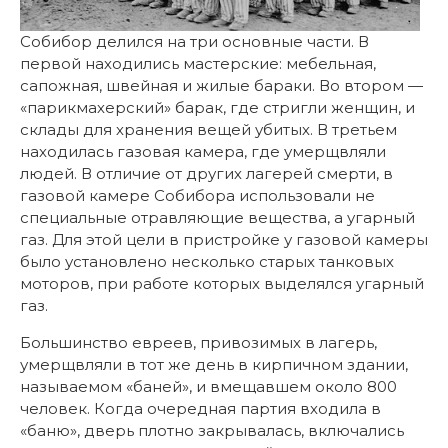
Собибор делился на три основные части. В
первой находились мастерские: мебельная,
сапожная, швейная и жилые бараки. Во втором —
«парикмахерский» барак, где стригли женщин, и
склады для хранения вещей убитых. В третьем
находилась газовая камера, где умерщвляли
людей. В отличие от других лагерей смерти, в
газовой камере Собибора использовали не
специальные отравляющие вещества, а угарный
газ. Для этой цели в пристройке у газовой камеры
было установлено несколько старых танковых
моторов, при работе которых выделялся угарный
газ.
Большинство евреев, привозимых в лагерь,
умерщвляли в тот же день в кирпичном здании,
называемом «баней», и вмещавшем около 800
человек. Когда очередная партия входила в
«баню», дверь плотно закрывалась, включались