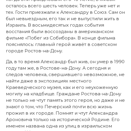
осталось всего шесть человек. Теперь уже нет и
тех. Гости приезжали к Александру в Союз. Сам он
был невыездным, его так и не выпустили жить в
Израиль. В восьмидесятых годах события
восстания были воссозданы в американском
фильме «Побег из Собибора». В конце фильма
пояснялось: главный герой живёт в советском
городе Ростов-на-Дону.
Да, в то время Александр был жив, он умер в 1990
году там же, в Ростове-на-Дону. А сегодня и
следов человека, свершившего невозможное, не
найти даже в экспозициях местного
Краеведческого музея, как и его неухоженную
могилу на кладбище. Граждане Ростова-на-Дону
не только не чтут память этого героя, но даже и не
знают о том, что Печерский почти всю жизнь
прожил в их городе. Помнят и чтут Александра
Ароновича только на исторической Родине. Его
именем названа одна из улиц в израильском