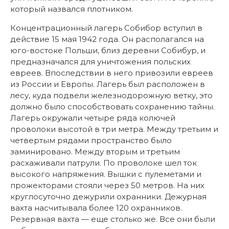
который назвался плотником.
Концентрационный лагерь Собибор вступил в
действие 15 мая 1942 года. Он располагался на
юго-востоке Польши, близ деревни Собибур, и
предназначался для уничтожения польских
евреев. Впоследствии в него привозили евреев
из России и Европы. Лагерь был расположен в
лесу, куда подвели железнодорожную ветку, это
должно было способствовать сохранению тайны.
Лагерь окружали четыре ряда колючей
проволоки высотой в три метра. Между третьим и
четвертым рядами пространство было
заминировано. Между вторым и третьим
расхаживали патрули. По проволоке шел ток
высокого напряжения. Вышки с пулеметами и
прожекторами стояли через 50 метров. На них
круглосуточно дежурили охранники. Дежурная
вахта насчитывала более 120 охранников.
Резервная вахта — еще столько же. Все они были