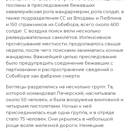
посланы в преследование бежавших
кавалерийская рота жандармерии, рота солдат, а
также подразделения СС из Влодавы и Люблина
и 150 стражников из Собибора, всего около 600
солдат. С воздуха поиск вели несколько
разведывательных самолётов. Интенсивное
прочёсывание местности, продолжалось свыше
недели, после чего поисками занимались конные
жандармы. Важнейшей целью преследования
было предупредить соединение бежавших с
партизанами и распространение сведений о
Собиборе как фабрике смерти.
Беглецы разделились на несколько групп. Та,
которой командовал Печерский, насчитывала
около 50 человек, и была вооружена винтовкой и
четырьмя пистолетами. Ночью к ней
присоединилась ещё одна группа, и в отряде
стало 75 человек. Они укрылись в небольшой
роще возле железной дороги. Немецкие