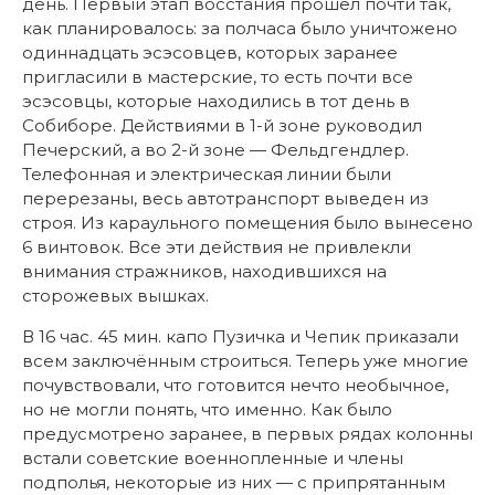
день. Первый этап восстания прошёл почти так,
как планировалось: за полчаса было уничтожено
одиннадцать эсэсовцев, которых заранее
пригласили в мастерские, то есть почти все
эсэсовцы, которые находились в тот день в
Собиборе. Действиями в 1-й зоне руководил
Печерский, а во 2-й зоне — Фельдгендлер.
Телефонная и электрическая линии были
перерезаны, весь автотранспорт выведен из
строя. Из караульного помещения было вынесено
6 винтовок. Все эти действия не привлекли
внимания стражников, находившихся на
сторожевых вышках.
В 16 час. 45 мин. капо Пузичка и Чепик приказали
всем заключённым строиться. Теперь уже многие
почувствовали, что готовится нечто необычное,
но не могли понять, что именно. Как было
предусмотрено заранее, в первых рядах колонны
встали советские военнопленные и члены
подполья, некоторые из них — с припрятанным