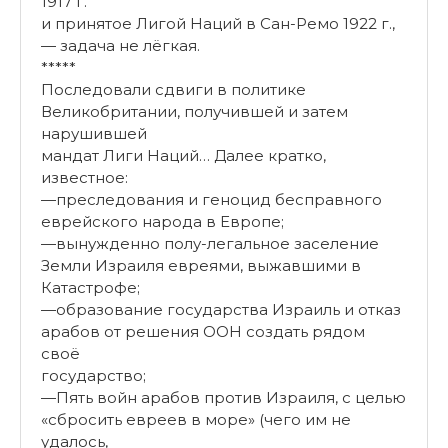
1917 г.
и принятое Лигой Наций в Сан-Ремо 1922 г.,
— задача не лёгкая.
*****
Последовали сдвиги в политике
Великобритании, получившей и затем
нарушившей
мандат Лиги Наций… Далее кратко,
известное:
—преследования и геноцид бесправного
еврейского народа в Европе;
—вынужденно полу-легальное заселение
Земли Израиля евреями, выжавшими в
Катастрофе;
—образование государства Израиль и отказ
арабов от решения ООН создать рядом
своё
государство;
—Пять войн арабов против Израиля, с целью
«сбросить евреев в море» (чего им не
удалось,