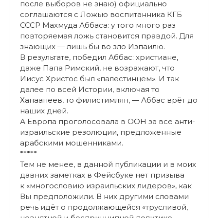
после выборов не знаю) официально
соглашаются с Ложью воспитанника КГБ
СССР Махмуда Аббаса: у того много раз
повторяемая ложь становится правдой. Для
знающих — лишь бы во зло Изпаилю.
В результате, победил Аббас: христиане,
даже Папа Римский, не возражают, что
Иисус Христос был «палестинцем». И так
далее по всей Истории, включая то
Ханаанеев, то филистимлян, — Аббас врёт до
наших дней.
А Европа проголосовала в ООН за все анти-
израильские резолюции, предложенные
арабскими мошенниками.
*****
Тем не менее, в данной публикации и в моих
давних заметках в Фейсбуке нет призыва
к «многословию израильских лидеров», как
Вы предположили. В них другими словами
речь идёт о продолжающейся «трусливой,
невнятной и беспринципной политике