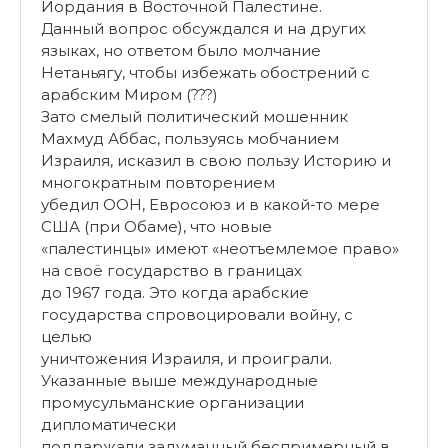
Иордания в Восточной Палестине.
Данный вопрос обсуждался и на других
языках, но ответом было молчание
Нетаньягу, чтобы избежать обострений с
арабским Миром (???)
Зато смелый политический мошенник
Махмуд Аббас, пользуясь мобчанием
Израиля, исказил в свою пользу Историю и
многократным повторением
убедил ООН, Евросоюз и в какой-то мере
США (при Обаме), что новые
«палестинцы» имеют «неотъемлемое право»
на своё государство в границах
до 1967 года. Это когда арабские
государства спровоцировали войну, с
целью
уничтожения Израиля, и проиграли.
Указанные выше международные
промусульманские организации
дипломатически
поддаржали задуманный беспримерный в