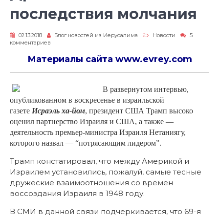
последствия молчания
02.13.2018
Блог новостей из Иерусалима
Новости
5
к
комментариев
записи
Драматические
Материалы сайта
www.evrey.com
последствия
молчания
В развернутом интервью,
опубликованном в воскресенье в израильской
газете
Исраэль ха-йом
, президент США Трамп высоко
оценил партнерство Израиля и США, а также —
деятельность премьер-министра Израиля Нетаниягу,
которого назвал — “потрясающим лидером”.
Трамп констатировал, что между Америкой и
Израилем установились, пожалуй, самые тесные
дружеские взаимоотношения со времен
воссоздания Израиля в 1948 году.
В СМИ в данной связи подчеркивается, что 69-я