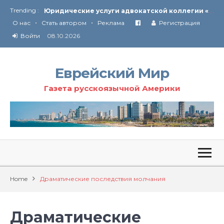
Trending :
От Ирана до Ливана и Газы
•
•
Союз кислоликих
О нас
Стать автором
Реклама
Регистрация
Соглашение США с Ираном
Войти
08.10.2026
Технология Революции в Иране
Ю
ридические услуги адвокатской коллегии «Эли Гервиц»: полное сопровождение на всех этапах
От Ирана до Ливана и Газы
Еврейский Мир
Газета русскоязычной Америки
Home
Драматические последствия молчания
Драматические