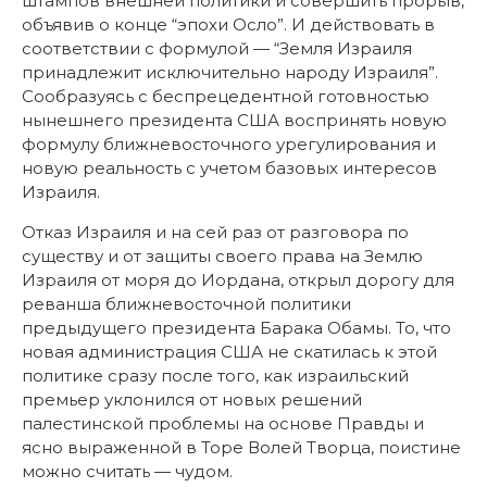
штампов внешней политики и совершить прорыв,
объявив о конце “эпохи Осло”. И действовать в
соответствии с формулой — “Земля Израиля
принадлежит исключительно народу Израиля”.
Сообразуясь с беспрецедентной готовностью
нынешнего президента США воспринять новую
формулу ближневосточного урегулирования и
новую реальность с учетом базовых интересов
Израиля.
Отказ Израиля и на сей раз от разговора по
существу и от защиты своего права на Землю
Израиля от моря до Иордана, открыл дорогу для
реванша ближневосточной политики
предыдущего президента Барака Обамы. То, что
новая администрация США не скатилась к этой
политике сразу после того, как израильский
премьер уклонился от новых решений
палестинской проблемы на основе Правды и
ясно выраженной в Торе Волей Творца, поистине
можно считать — чудом.