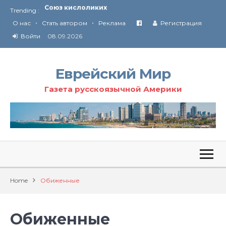
Trending :
Соглашение США с Ираном
•
•
Технология Революции в Иране
О нас
Стать автором
Реклама
Регистрация
Войти
08.09.2026
От Ирана до Ливана и Газы
Еврейский Мир
Газета русскоязычной Америки
Home
Обиженные
Обиженные