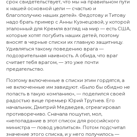
срок свидетельствует, что мы на правильном пути
к нашей основной цели — счастью и
благополучию наших детей». Федотову и Титову
надо брать пример с Анны Кузнецовой, у которой
эталонный для Кремля взгляд на мир — есть США,
которые хотят погубить наших детей, поэтому
вносят в черные списки их главную защитницу.
Удивляться такому поведению врага —
подозрительная наивность. А обида, что враг
считает тебя врагом, — это уже почти
предательство.
Поэтому включенные в списки этим гордятся, а
не включенные им завидуют. «Было бы обидно не
попасть в такую компанию», — поделился своей
радостью вице премьер Юрий Трутнев. Его
начальник, Дмитрий Медведев, отреагировал
противоречиво. Сначала пошутил, мол,
«непопадание в этот список для российского
министра — повод уволиться». Потом подсчитал
значение этого списка, и у него получилось —