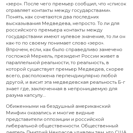
«зеро». После чего премьер сообщил, что «список
отравляет контакты между государствами».
Понять, как сочетаются два последних
высказывания Медведева, непросто. То ли для
российского премьера контакты между
государствами имеют нулевое значение, то ли он
как-то по своему понимает слово «зеро».
Впрочем, если, как было справедливо замечено
госпожой Меркель, президент России живет в
параллельной реальности, то реальность, в
которой существует премьер Медведев, скорее
всего, расположена перпендикулярно любой
другой, и висит эта медведевская реальность Б-г
знает где, заключенная в непроницаемую для
разума капсулу…
Обиженными на бездушный американский
Минфин оказались и многие видные
представители оппозиции и российской
либеральной общественности. Общественный
деятель Дмитрий Некрасов удивлен тем, что США