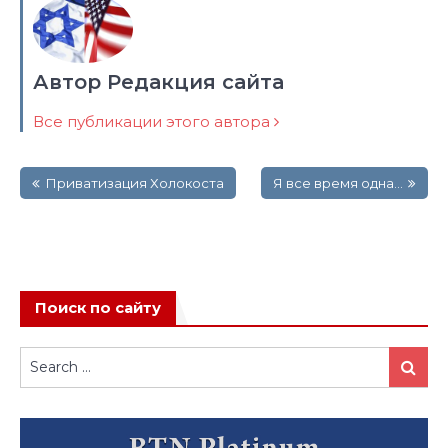
Автор Редакция сайта
Все публикации этого автора
Навигация
Приватизация Холокоста
Я все время одна…
по
записям
Поиск по сайту
Search
Search
for: