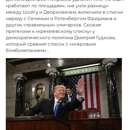
«работают по площадям», «не учли разницу»
между Шойгу и Дворковичем, включили в списки
наряду с Сечиным и Ротенбергом Фридмана и
других «правильных» олигархов. Схожие
претензии к «кремлевскому списку» у
демократического политика Дмитрия Гудкова,
который сравнил список с «ковровым
бомбометанием»…