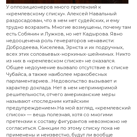
У оппозиционеров много претензий к
«кремлевскому списку». Алексей Навальный
раздосадован, что в нем нет судейских, и ему
трудно возразить. Многие возмущены, почему там
есть Собянин и Лужков, но нет Кадырова. Явно
недооценена роль генераторов ненависти:
Добродеева, Киселева, Эрнста и их подручных,
всех этих соловьевых-норкиных-шейниных. Никто
из них в «кремлевском списке» не оказался.
Общее недоумение вызвало отсутствие в списке
Чубайса, а также наиболее мракобесных
парламентариев…Недовольство вызывает и
характер доклада. Нет в нем непримиримой
решительности, отчего американские меры
называют «последним китайским
предупреждением».На мой взгляд, «кремлевский
список» — вещь полезная, хотя со многими
претензии к составу фигурантов невозможно не
согласиться. Санкции по этому списку пока не
применены и неизвестно, будут ли вообще