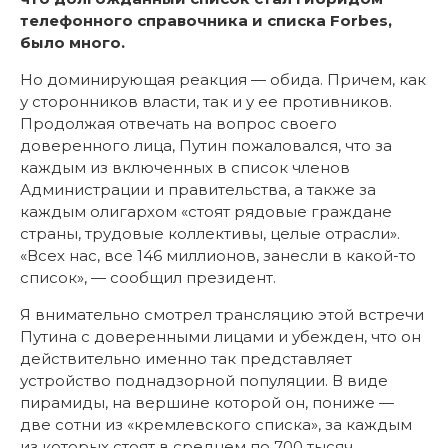
телефонного справочника и списка Forbes,
было много.
Но доминирующая реакция — обида. Причем, как
у сторонников власти, так и у ее противников.
Продолжая отвечать на вопрос своего
доверенного лица, Путин пожаловался, что за
каждым из включенных в список членов
Администрации и правительства, а также за
каждым олигархом «стоят рядовые граждане
страны, трудовые коллективы, целые отрасли».
«Всех нас, все 146 миллионов, занесли в какой-то
список», — сообщил президент.
Я внимательно смотрел трансляцию этой встречи
Путина с доверенными лицами и убежден, что он
действительно именно так представляет
устройство поднадзорной популяции. В виде
пирамиды, на вершине которой он, пониже —
две сотни из «кремлевского списка», за каждым
из которых стоят в среднем по 700 тысяч