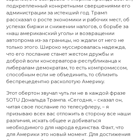
подкрепленный конкретными свершениями его
администрации за истекший год. Трамп
рассказал о росте экономики и рабочих мест, об
успехах биржи и снижении налогов, о борьбе за
«наш американский уголь» и возвращении
автопрома из-за границы, но ждали от него не
только этого. Широко муссировалась надежда,
что его послание станет жестом дружбы и
доброй воли консерватора-республиканца к
либералам-демократам, то есть компромиссом,
способным если не объединить, то сблизить
беспрецедентно расколотую Америку.
Этот обертон звучал чуть ли не в каждой фразе
SOTU Дональда Трампа. «Сегодня, – сказал он,
читая свое послание по телесуфлеру, – я
призываю всех вас отложить в сторону все наши
различия, искать общее и добиваться
необходимого для народа единства. Факт, что
для Америки это новый момент. Для достижения