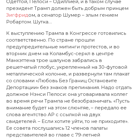
Одеттой, Пелоси – Одиллией, и в таком случае
президент Трамп должен быть добрым принцем
Зигфрид
ом, а сенатор Шумер – злым гением
Робартом. Шутка…
К выступлению Трампа в Конгрессе готовились
соответственно. По стране прошли
предупредительные митинги протестов, и во
вторник днем на Коламбус-серкл в центре
Манхэттена трое шалунов забрались в
решетчатый глобус, укрепленный на 30-футовой
металлической колонне, и развернули там плакат
со словами «Любовь Без Границ Остановите
Депортации» без знаков препинания. Надо отдать
должное Нэнси Пелоси: она уговаривала коллег
во время речи Трампа не безобразничать. «Пусть
внимание будет на этом слюнтяе, – передало ее
слова агентство АР с ссылкой на двух
свидетелей. – Если хотите уйти, то не приходите».
Ее совета послушались 12 членов палаты
представителей во главе с 79-летней