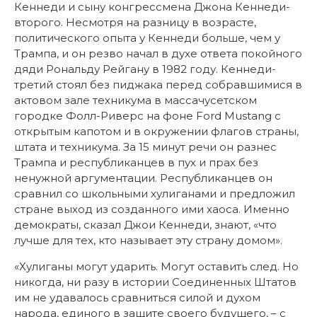
Кеннеди и сыну конгрессмена Джона Кеннеди-
второго. Несмотря на разницу в возрасте,
политического опыта у Кеннеди больше, чем у
Трампа, и он резво начал в духе ответа покойного
дяди Рональду Рейгану в 1982 году. Кеннеди-
третий стоял без пиджака перед собравшимися в
актовом зале техникума в массачусетском
городке Фолл-Риверс на фоне Ford Mustang с
открытым капотом и в окружении флагов страны,
штата и техникума. За 15 минут речи он разнес
Трампа и республиканцев в пух и прах без
ненужной аргументации. Республиканцев он
сравнил со школьными хулиганами и предложил
стране выход из созданного ими хаоса. Именно
демократы, сказал Джои Кеннеди, знают, «что
лучше для тех, кто называет эту страну домом».
«Хулиганы могут ударить. Могут оставить след. Но
никогда, ни разу в истории Соединенных Штатов
им не удавалось сравниться силой и духом
народа, единого в защите своего будущего, – с