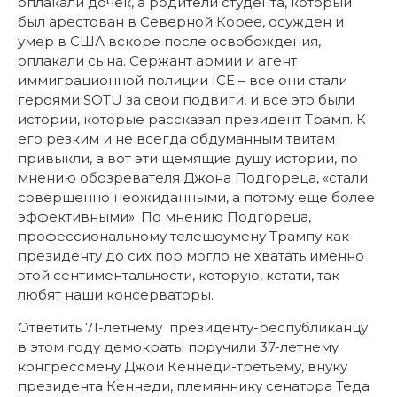
оплакали дочек, а родители студента, который
был арестован в Северной Корее, осужден и
умер в США вскоре после освобождения,
оплакали сына. Сержант армии и агент
иммиграционной полиции ICE – все они стали
героями SOTU за свои подвиги, и все это были
истории, которые рассказал президент Трамп. К
его резким и не всегда обдуманным твитам
привыкли, а вот эти щемящие душу истории, по
мнению обозревателя Джона Подгореца, «стали
совершенно неожиданными, а потому еще более
эффективными». По мнению Подгореца,
профессиональному телешоумену Трампу как
президенту до сих пор могло не хватать именно
этой сентиментальности, которую, кстати, так
любят наши консерваторы.
Ответить 71-летнему президенту-республиканцу
в этом году демократы поручили 37-летнему
конгрессмену Джои Кеннеди-третьему, внуку
президента Кеннеди, племяннику сенатора Теда