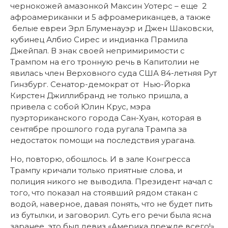
чернокожей амазонкой Максин Уотерс – еще 2
афроамериканки и 5 афроамериканцев, а также
белые евреи Эрл Блуменауэр и Джен Шаковски,
кубинец Албио Сирес и индианка
Прамила
Джейпал. В знак своей непримиримости с
Трампом на его тронную речь в Капитолии не
явилась член Верховного суда США 84-летняя Рут
Гинзбург. Сенатор-демократ от Нью-Йорка
Кирстен Джиллибранд не только пришла, а
привела с собой Юлин Крус, мэра
пуэрториканского города Сан-Хуан, которая в
сентябре прошлого года ругала Трампа за
недостаток помощи на последствия урагана.
Но, повторю, обошлось. И в зале Конгресса
Трампу кричали только приятные слова, и
полиция никого не выводила. Президент начал с
того, что показал на стоявший рядом стакан с
водой, наверное, давая понять, что не будет пить
из бутылки, и заговорил. Суть его речи была ясна
заранее, это был девиз «Америка прежде всего!»,