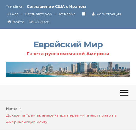
Trending :
Соглашение США с Ираном
•
•
Технология Революции в Иране
О нас
Стать автором
Реклама
Регистрация
Войти
08.07.2026
От Ирана до Ливана и Газы
Еврейский Мир
Газета русскоязычной Америки
Home
Доктрина Трампа: американцы первыми имеют право на
Американскую мечту