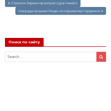
Стрелок Гиркин проиграл суд в Чикаго
по
записям
Награда лучшим! Люди, которыми мы гордимся
Поиск по сайту
Search
Search
for: