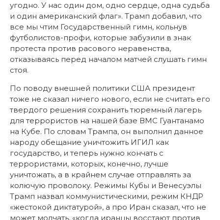
угодно. У нас один дом, одно сердце, одна судьба
и один американский флаг». Трамп добавил, что
все мы чтим Государственный гимн, кольнув
футболистов-профи, которые забузили в знак
протеста против расового неравенства,
отказываясь перед началом матчей слушать гимн
стоя.
По поводу внешней политики США президент
тоже не сказал ничего нового, если не считать его
твердого решения сохранить тюремный лагерь
для террористов на нашей базе ВМС Гуантанамо
на Кубе. По словам Трампа, он выполнил данное
народу обещание уничтожить ИГИЛ как
государство, и теперь нужно кончать с
террористами, которых, конечно, лучше
уничтожать, а в крайнем случае отправлять за
колючую проволоку. Режимы Кубы и Венесуэлы
Трамп назвал коммунистическими, режим КНДР
«жестокой диктатурой», а про Иран сказал, что не
может молчать, «когда иранцы восстают против