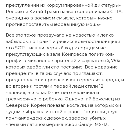
преступлений их коррумпированной диктатуры».
Россию и Китай Трамп назвал соперниками США,
очевидно в военном смысле, которым нужно
противопоставить «несравнимую мощь».
Все это тоже прозвучало не новостью и легко
забылось, но Трамп и режиссеры-постановщики
его SOTU нашли верный ход к сердцам не
присутствующих в зале Конгресса политиков-
профи, а миллионов зрителей и слушателей, 75%
которых одобрили его послание. Все недавние
президенты в таких случаях приглашают,
представляют и прославляют героев из народа, и
во вторник гостями первой леди стали 12
человек, включая12-летнего мальчика и
трехмесячного ребенка. Одноногий беженец из
Северной Кореи показал костыли, на которых он
чудом выбрался из этой страны. Родители двух
лонг-айлендских девочек, зверски убитых
членами латиноамериканской банды MS-13,