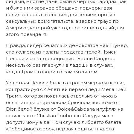
лицами, многие дамы были в черных нарядах, как
и было ими заранее обещано, подчеркивая
солидарность с женским движением против
сексуальных домогательств, а заодно траур по
Америке, которой уже год правит негодный для
этого президент.
Правда, лидер сенатских демократов Чак Шумер,
его коллега из палаты представителей Нэнси
Пелоси и сенатор-социалист Берни Сандерс
несколько раз плеснули в ладоши в случаях,
когда Трамп говорил о самом святом.
77-летняя Пелоси была в строгом черном платье,
контрастируя с 47-летней первой леди Меланией
Трамп, которая появилась отдельно от мужа в
ослепительно-кремовом брючном костюме от
Dior, белой блузке от Dolce&Cabbana и туфлях на
шпильках от Christian Louboutin. Следуя мало
допустимому в данном случаю либретто балета
«Лебединое озеро», первая леди выглядела