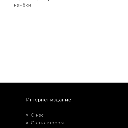
намёки
Интернет издание
О нас
Стать автором