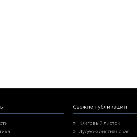
лы
Свежие публикации
сти
Фиговый листок
тика
Иудео-христианская