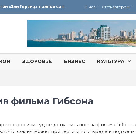
Ю
ридические услуги адвокатской коллегии «Эли Гервиц»: полное сопровождение на всех этапах
•
•
О нас
Стать автором
КОН
ЗДОРОВЬЕ
БИЗНЕС
КУЛЬТУРА
ив фильма Гибсона
рк попросили суд не допустить показа фильма Гибсон
ют, что фильм может принести много вреда и поджечь