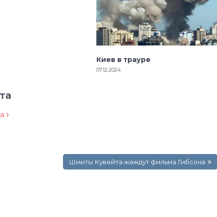
Киев в трауре
07.12.2024
та
ра
Шииты Кувейта жаждут фильма Гибсона