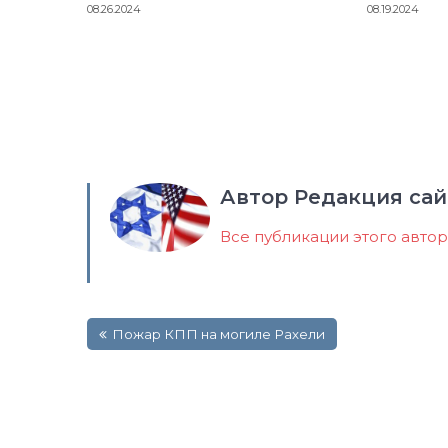
08.26.2024
08.19.2024
Автор Редакция сай
Все публикации этого авто
Навигация
Пожар КПП на могиле Рахели
по
записям