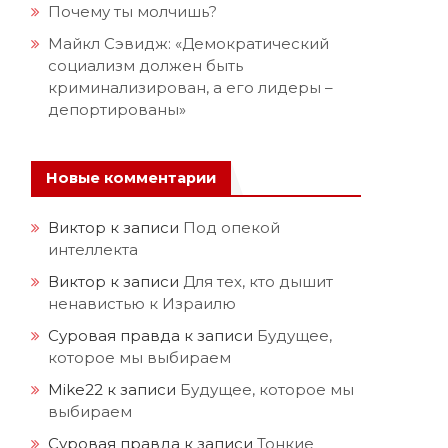
Почему ты молчишь?
Майкл Сэвидж: «Демократический
социализм должен быть
криминализирован, а его лидеры –
депортированы»
Новые комментарии
Виктор
к записи
Под опекой
интеллекта
Виктор
к записи
Для тех, кто дышит
ненавистью к Израилю
Суровая правда
к записи
Будущее,
которое мы выбираем
Mike22
к записи
Будущее, которое мы
выбираем
Суровая правда
к записи
Тонкие