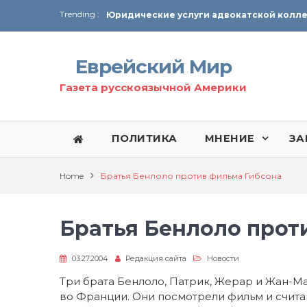
Trending :
От Ирана до Ливана и Газы
Еврейский Мир
Газета русскоязычной Америки
ПОЛИТИКА
МНЕНИЕ
ЗА
Home
Братья Бенлоло против фильма Гибсона
Братья Бенлоло прот
03.27.2004
Редакция сайта
Новости
Три брата Бенлоло, Патрик, Жерар и Жан-Ма
во Франции. Они посмотрели фильм и счита