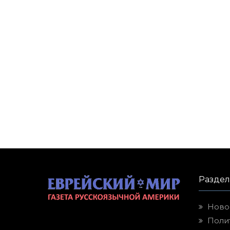
Разде
Ново
Поли