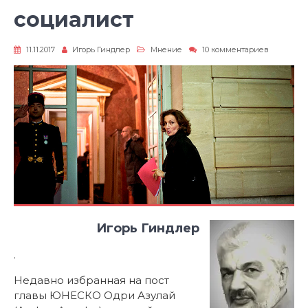
социалист
к
11.11.2017
Игорь Гиндлер
Мнение
10 комментариев
записи
Во
главе
ЮНЕСКО
опять
социалис
Игорь Гиндлер
.
Недавно избранная на пост
главы ЮНЕСКО Одри Азулай