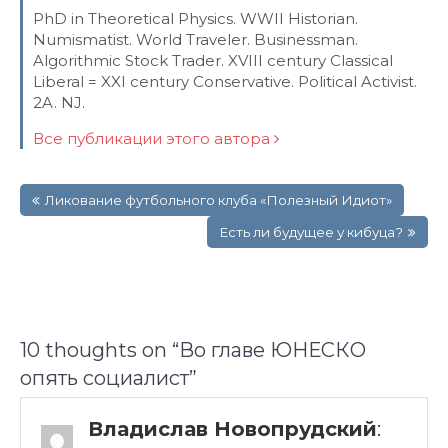
PhD in Theoretical Physics. WWII Historian.
Numismatist. World Traveler. Businessman.
Algorithmic Stock Trader. XVIII century Classical
Liberal = XXI century Conservative. Political Activist.
2A. NJ.
Все публикации этого автора
Навигация
Ликование футбольного клуба «Полезный Идиот»
по
записям
Есть ли будущее у кибуца?
10 thoughts on “
Во главе ЮНЕСКО
опять социалист
”
Владислав Новопрудский
: