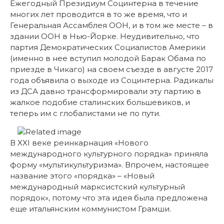
Ежегодный Президиум Социнтерна в течение
многих лет проводится в то же время, что и
Генеральная Ассамблея ООН, и в том же месте – в
здании ООН в Нью-Йорке. Неудивительно, что
партия Демократических Социалистов Америки
(именно в нее вступил молодой Барак Обама по
приезде в Чикаго) на своем съезде в августе 2017
года объявила о выходе из Социнтерна. Радикалы
из ДСА давно трансформировали эту партию в
жалкое подобие сталинских большевиков, и
теперь им с глобалистами не по пути.
В XXI веке реинкарнация «Нового
международного культурного порядка» приняла
форму «мультикультуризма». Впрочем, настоящее
название этого «порядка» – «Новый
международный марксистский культурный
порядок», потому что эта идея была предложена
еще итальянским коммунистом Грамши.