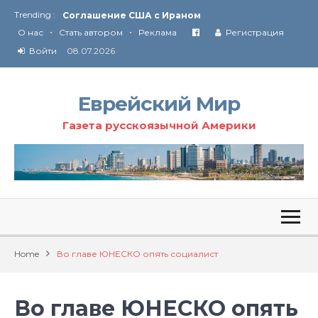
Trending :
Соглашение США с Ираном
•
•
Технология Революции в Иране
О нас
Стать автором
Реклама
Регистрация
Войти
08.07.2026
От Ирана до Ливана и Газы
Еврейский Мир
Газета русскоязычной Америки
Home
Во главе ЮНЕСКО опять социалист
Во главе ЮНЕСКО опять