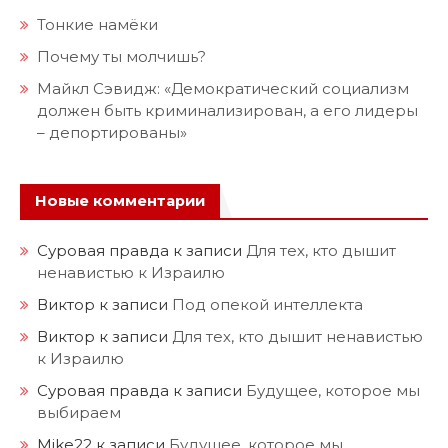
Тонкие намёки
Почему ты молчишь?
Майкл Сэвидж: «Демократический социализм
должен быть криминализирован, а его лидеры
– депортированы»
Новые комментарии
Суровая правда
к записи
Для тех, кто дышит
ненавистью к Израилю
Виктор
к записи
Под опекой интеллекта
Виктор
к записи
Для тех, кто дышит ненавистью
к Израилю
Суровая правда
к записи
Будущее, которое мы
выбираем
Mike22
к записи
Будущее, которое мы