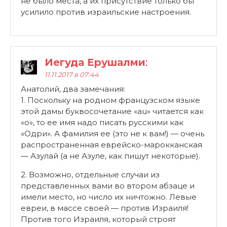
не было места, а их присутствие только бы
усилило против израильские настроения.
Иегуда Ерушалми
:
11.11.2017 в 07:44
Анатолий, два замечания:
1. Поскольку на родном французском языке
этой дамы буквосочетание «au» читается как
«о», то ее имя надо писать русскими как
«Одри». А фамилия ее (это не к вам!) — очень
распространенная еврейско-марокканская
— Азулай (а не Азуле, как пишут некоторые).
2. Возможно, отдельные случаи из
представленных вами во втором абзаце и
имели место, но число их ничтожно. Левые
евреи, в массе своей — против Израиля!
Против того Израиля, который строят