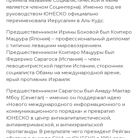
приняла название Социалистической и ныне
является членом Социнтерна). Именно под ее
руководством ЮНЕСКО официально
переименовала Иерусалим в Аль-Кудс.
Предшественником Ирины Боковой был Коитиро
Мацуура (Япония) – профессиональный дипломат
с типично левацким мировоззрением.
Предшественником Коитиро Мацууры был
Федерико Сарагоса (Испания) – член
левоцентристской партии Испании, сторонник
социалиста Обамы на международной арене,
ярый противник Израиля.
Предшественником Сарагосы был Амаду-Махтар
Мбоу (Сенегал) – именно он поддержал идею
«Нового международного информационного и
коммуникационного порядка» и превратил
ЮНЕСКО в центр антикапиталистической,
антиамериканской, и антиизраильской
пропаганды. В результате чего президент Рейган