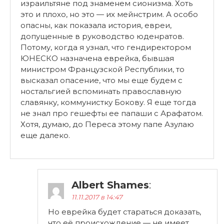
израильтяне под знаменем сионизма. Хоть
это и плохо, но это — их мейнстрим. А особо
опасны, как показала история, евреи,
допущенные в руководство юденратов.
Потому, когда я узнал, что гендиректором
ЮНЕСКО назначена еврейка, бывшая
министром Французской Республики, то
высказал опасение, что мы еще будем с
ностальгией вспоминать православную
славянку, коммунистку Бокову. Я еще тогда
не знал про гешефты ее папаши с Арафатом.
Хотя, думаю, до Переса этому папе Азулаю
еще далеко.
Albert Shames
:
11.11.2017 в 14:47
Но еврейка будет стараться доказать,
что её происхождение — не имеет