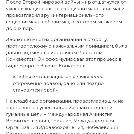
После Второй мировой войны мир отшатнулся от
ужасов «национального социализма» (нацизма) и
провозгласил эру «интернационального
социализма» (глобализма), в котором мы живем
до сих пор.
Эволюция многих организаций в сторону,
противоположную изначальным принципам, была
давно подмечена историком Робертом
Конквестом. Он сформулировал этот процесс в
виде Второго Закона Конквеста:
«Любая организация, не являющееся
откровенно правой, рано или поздно
становится левой».
На кладбище организаций, провозгласивших на
заре своего существования благородные и
гуманные цели – Международная Амнистия,
Врачи без границ, Гринпис, Международная
Организация Здравоохранения, Нобелевский
Комитет премии мира – давно добавились