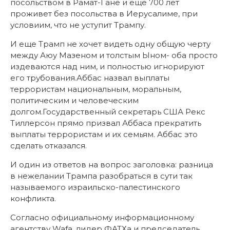
посольством в Рамат-Гане и еще 700 лет
проживет без посольства в Иерусалиме, при
условиим, что не уступит Трампу.
И еще Трамп не хочет видеть одну общую черту
между Аюу Мазеном и толстым Ыном- оба просто
издеваются над ним, и полностью игнорируют
его трубования.Аббас назвал выплаты
террористам национальным, моральным,
политическим и человеческим
долгом.Государственный секретарь США Рекс
Тиллерсон прямо призвал Аббаса прекратить
выплаты террористам и их семьям. Аббас это
сделать отказался.
И один из ответов на вопрос заголовка: разница
в нежелании Трампа разобраться в сути так
называемого израильско-палестинского
конфликта.
Согласно официальному информационному
агентству Wafa, лидер ФАТХа и председатель