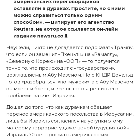
американских переговорщиков
оставляли в дураках. Простите, но с ними
можно справиться только одним
способом», — цитирует его агентство
Reuters, на которое ссылается он-лайн
издание newsru.co.il.
Неужели, никто не догадается подсказать Трампу,
что если он заменит «Пхеньян» на «Рамаллу»,
«Северную Корею» на «ООП» — то получится
точно то, что происходит с «государством»,
возглавляемым Абу Мазеном. Но с КНДР Дональд
готов «разобраться «по-мужски», а с Абу Мазеном
он млеет и блеет, и все пытается решить его
проблемы за счет Израиля.
Дошел до того, что как дурачкам обещает
перенос американского посольства в Иерусалим,
лишь бы Израиль согласился на уступки этому
матерому террористу,даже ценой будущих войн.
Израиль 70 лет прожил с американским