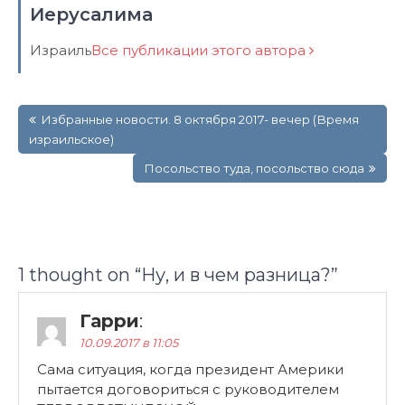
Иерусалима
Израиль
Все публикации этого автора
Навигация
Избранные новости. 8 октября 2017- вечер (Время
по
израильское)
записям
Посольство туда, посольство сюда
1 thought on “
Ну, и в чем разница?
”
Гарри
:
10.09.2017 в 11:05
Сама ситуация, когда президент Америки
пытается договориться с руководителем