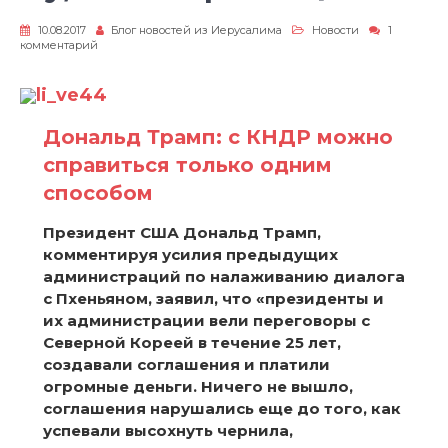
10.08.2017
Блог новостей из Иерусалима
Новости
1
к
комментарий
записи
Ну,
и
li_ve44
в
чем
Дональд Трамп: с КНДР можно
разница?
справиться только одним
способом
Президент США Дональд Трамп,
комментируя усилия предыдущих
администраций по налаживанию диалога
с Пхеньяном, заявил, что «президенты и
их администрации вели переговоры с
Северной Кореей в течение 25 лет,
создавали соглашения и платили
огромные деньги. Ничего не вышло,
соглашения нарушались еще до того, как
успевали высохнуть чернила,