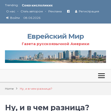
Trending :
Соглашение США с Ираном
•
•
Технология Революции в Иране
О нас
Стать автором
Реклама
Регистрация
Войти
08.06.2026
От Ирана до Ливана и Газы
Еврейский Мир
Газета русскоязычной Америки
Home
Ну, и в чем разница?
Ну, и в чем разница?