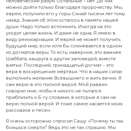
человеческий разум. Остальные – нет. До них
можно дойти только благодаря пророчеству. Мы,
евреи, получили его у горы Синай тысячи лет тому
назад. Знания об этом осталось в памяти нашей
души. Надо только вспомнить. Иногда на это
уходит целая жизнь. И даже не одна. Я имею в
виду реинкарнации. И еврей не может получить
будущий мир, если хотя бы сомневается в одном
из догматов веры. То есть, наверное, это важнее
Шаббата, кашрута и других заповедей, вместе
взятых. Последний, тринадцатый догмат – это
вера в воскрешение мёртвых. Что в наших силах
выполнить желание Всевышнего и жить вечно. Я
сам верю в это полной верой. Мой раввин
говорил мне, чтобы я никого не пытался
приблизить к Б-гу словами, в которые я сам не
верю полной верой. И тоже самое касается моих
рассказов и песен.
Я очень осторожно спросил Сашу: «Почему ты так
боишься смерти? Ведь это не так страшно. Мы