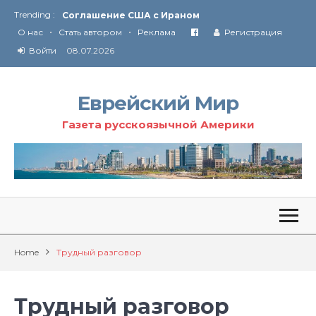
Trending :
Соглашение США с Ираном
•
•
Технология Революции в Иране
О нас
Стать автором
Реклама
Регистрация
Войти
08.07.2026
От Ирана до Ливана и Газы
Еврейский Мир
Газета русскоязычной Америки
Home
Трудный разговор
Трудный разговор