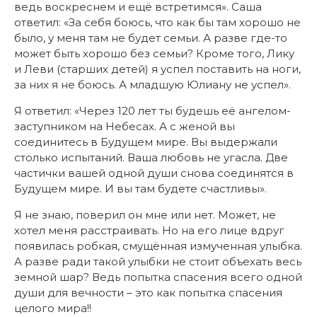
ведь воскреснем и ещё встретимся». Саша
ответил: «За себя боюсь, что как бы там хорошо не
было, у меня там не будет семьи. А разве где-то
может быть хорошо без семьи? Кроме того, Лику
и Леви (старших детей) я успел поставить на ноги,
за них я не боюсь. А младшую Юлиану не успел».
Я ответил: «Через 120 лет ты будешь её ангелом-
заступником на Небесах. А с женой вы
соединитесь в Будущем мире. Вы выдержали
столько испытаний. Ваша любовь не угасла. Две
частички вашей одной души снова соединятся в
Будущем мире. И вы там будете счастливы».
Я не знаю, поверил он мне или нет. Может, не
хотел меня расстраивать. Но на его лице вдруг
появилась робкая, смущённая измученная улыбка.
А разве ради такой улыбки не стоит объехать весь
земной шар? Ведь попытка спасения всего одной
души для вечности – это как попытка спасения
целого мира!!