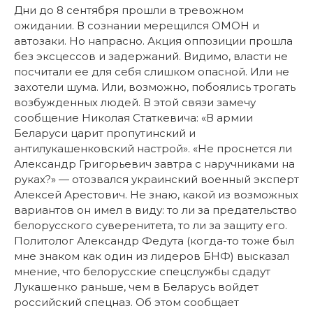
Дни до 8 сентября прошли в тревожном
ожидании. В сознании мерещился ОМОН и
автозаки. Но напрасно. Акция оппозиции прошла
без эксцессов и задержаний. Видимо, власти не
посчитали ее для себя слишком опасной. Или не
захотели шума. Или, возможно, побоялись трогать
возбужденных людей. В этой связи замечу
сообщение Николая Статкевича: «В армии
Беларуси царит пропутинский и
антилукашенковский настрой». «Не проснется ли
Александр Григорьевич завтра с наручниками на
руках?» — отозвался украинский военный эксперт
Алексей Арестович. Не знаю, какой из возможных
вариантов он имел в виду: то ли за предательство
белорусского суверенитета, то ли за защиту его.
Политолог Александр Федута (когда-то тоже был
мне знаком как один из лидеров БНФ) высказал
мнение, что белорусские спецслужбы сдадут
Лукашенко раньше, чем в Беларусь войдет
российский спецназ. Об этом сообщает