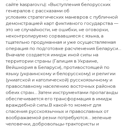
сайте kasparov.ru):
«Выступления белорусских
генералов с рассказами об
условиях стратегических маневров с публичной
демонстрацией карт фиктивного государства —
это не случайности, не ошибки, не оговорки,
неконтролируемо сорвавшиеся с языка, а
тщательно продуманная и уже осуществляемая
операция по подготовке расчленения Беларуси…
Вначале создается имидж иной силы на
территории страны (Галиция в Украине,
Вейшнория в Беларуси), противостоящей по
языку (украинскому и белорусскому) и религии
(униатской и католической) русскоязычному и
православному населению восточных районов
обеих стран… Затем инструментами пропаганды
обеспечивается его трансформация в имидж
враждебной силы
.
В какой-то момент для
спасения русскоязычных и православных от
воображаемой резни потребуются… зеленые
человечки, добровольцы-трактористы и