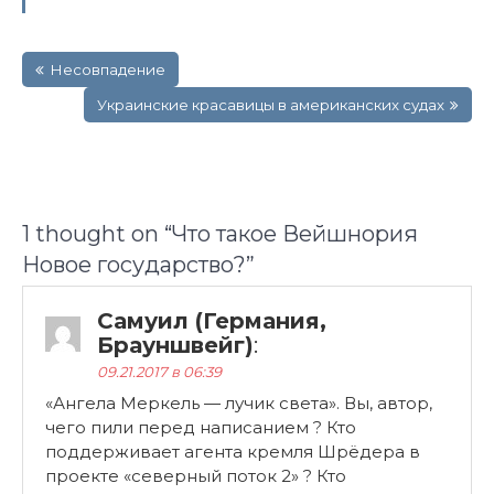
Навигация
Несовпадение
по
записям
Украинские красавицы в американских судах
1 thought on “
Что такое Вейшнория
Новое государство?
”
Самуил (Германия,
Брауншвейг)
:
09.21.2017 в 06:39
«Ангела Меркель — лучик света». Вы, автор,
чего пили перед написанием ? Кто
поддерживает агента кремля Шрёдера в
проекте «северный поток 2» ? Кто