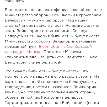
защищать.
В интернете появилось «официальное обращение
Министерства обороны Вейшнории к гражданам
Беларуси»: »Мужики! Белорусы!
Над нашей
страной вновь нависла угроза. Но враги должны
знать: Вейшнория готова защитить Беларусь.
Беларусь и Вейшнория были, есть и будут вместе!
Министерство обороны Вейшнории открывает
призывной пункт
8 сентября на Октябрьской
площади в Минске
. Приходи к 19 часам…
Становись в ряды защитников Отечества! Жыве
Вейшнория! Жыве Беларусь!»
Что значит «были, есть и будут вместе»? Это
протест против задуманного раскола страны. На
карте, показанной генералом по белорусскому
телевидению, цветом и названием Вейшнория
как бы уже отделена от большей части страны,
обозначенной как Республика Беларусь.
Территория, отведенная под Вейшнорию (почти