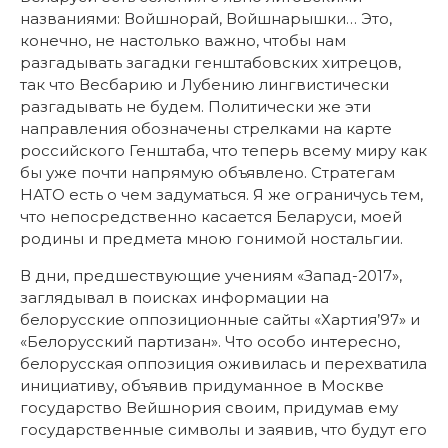
названиями:
Войшнорай, Войшнарышки… Это,
конечно, не настолько важно, чтобы нам
разгадывать загадки генштабовских хитрецов,
так что Весбарию и Лубению лингвистически
разгадывать не будем. Политически же эти
направления обозначены стрелками на карте
российского Генштаба, что теперь всему миру как
бы уже почти напрямую объявлено. Стратегам
НАТО есть о чем задуматься. Я же ограничусь тем,
что непосредственно касается Беларуси, моей
родины и предмета мною гонимой ностальгии.
В дни, предшествующие учениям «Запад-2017»,
заглядывал в поисках информации на
белорусские оппозиционные сайты «Хартия’97» и
«Белорусский партизан». Что особо интересно,
белорусская оппозиция оживилась и перехватила
инициативу, объявив придуманное в Москве
государство Вейшнория своим, придумав ему
государственные символы и заявив, что будут его