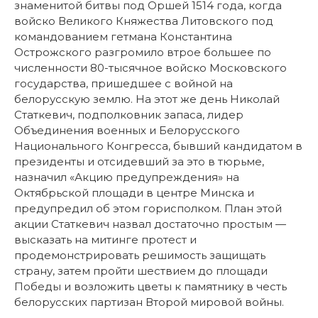
знаменитой битвы под Оршей 1514 года, когда
войско Великого Княжества Литовского под
командованием гетмана Константина
Острожского разгромило втрое большее по
численности 80-тысячное войско Московского
государства, пришедшее с войной на
белорусскую землю. На этот же день Николай
Статкевич, подполковник запаса, лидер
Объединения военных и Белорусского
Национального Конгресса, бывший кандидатом в
президенты и отсидевший за это в тюрьме,
назначил «Акцию предупреждения» на
Октябрьской площади в центре Минска и
предупредил об этом горисполком.
План этой
акции Статкевич назвал достаточно простым —
высказать на митинге протест и
продемонстрировать решимость защищать
страну, затем пройти шествием до площади
Победы и возложить цветы к памятнику в честь
белорусских партизан Второй мировой войны.