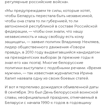
регулярные российские войска».
«Мы предупреждаем те силы, которые хотят,
чтобы Беларусь перестала быть независимой,
чтобы она стала то ли губернией, то ли
автономной республикой в составе Российской
федерации, — чтобы они знали, что нашу
независимость и нашу свободу есть кому
защищать», — заявил политик Владимир Некляев,
лидер общественного движения «Говори
правду», в 2010 году выдвигавшийся кандидатом
на президентских выборах (в прежние годы я
знал его как поэта). Многие белорусские
политики выступали с подобными речами. «Время
мужчин», — так известная журналистка Ирина
Халип назвала одну из своих боевых статей.
И вот я терпеливо дожидался объявленной даты
8 сентября. Это был День белорусской воинской
славы, неофициальный праздник, отмечаемый в
Беларуси с начала 1990-х годов в годовщину