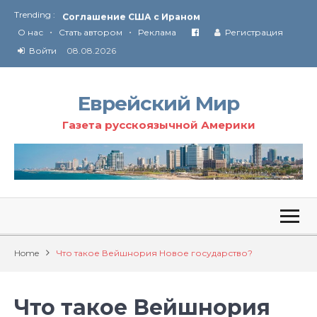
Trending :
Соглашение США с Ираном
•
•
Технология Революции в Иране
О нас
Стать автором
Реклама
Регистрация
Войти
08.08.2026
От Ирана до Ливана и Газы
Еврейский Мир
Газета русскоязычной Америки
Home
Что такое Вейшнория Новое государство?
Что такое Вейшнория