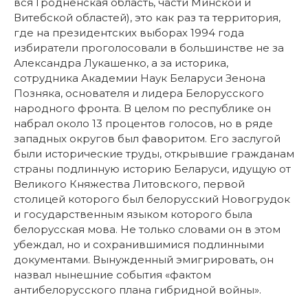
вся Гродненская область, части Минской и
Витебской областей), это как раз та территория,
где на президентских выборах 1994 года
избиратели проголосовали в большинстве не за
Александра Лукашенко, а за историка,
сотрудника Академии Наук Беларуси Зенона
Позняка, основателя и лидера Белорусского
народного фронта. В целом по республике он
набрал около 13 процентов голосов, но в ряде
западных округов был фаворитом. Его заслугой
были исторические труды, открывшие гражданам
страны подлинную историю Беларуси, идущую от
Великого Княжества Литовского, первой
столицей которого был белорусский Новогрудок
и государственным языком которого была
белорусская мова. Не только словами он в этом
убеждал, но и сохранившимися подлинными
документами. Вынужденный эмигрировать, он
назвал нынешние события «фактом
антибелорусского плана гибридной войны».