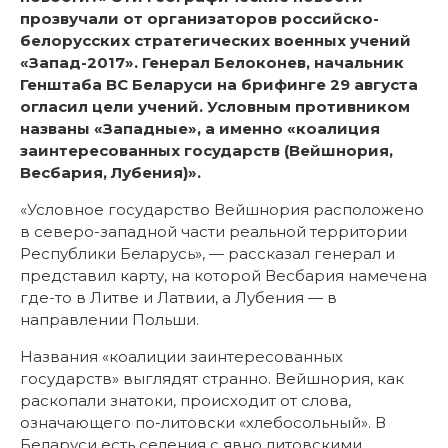
прозвучали от организаторов российско-
белорусских стратегических военных учений
«Запад-2017». Генерал Белоконев, начальник
Генштаба ВС Беларуси на брифинге 29 августа
огласил цели учений. Условным противником
названы «Западные», а именно «
коалиция
заинтересованных государств (Вейшнория,
Весбария, Лубения)».
«Условное государство Вейшнория расположено
в северо-западной части реальной территории
Республики Беларусь», — рассказал генерал и
представил карту, на которой Весбария намечена
где-то в Литве и Латвии, а Лубения — в
направлении Польши.
Названия «коалиции заинтересованных
государств» выглядят странно. Вейшнория, как
раскопали знатоки, происходит от слова,
означающего по-литовски «хлебосольный». В
Беларуси есть селения с явно литовскими