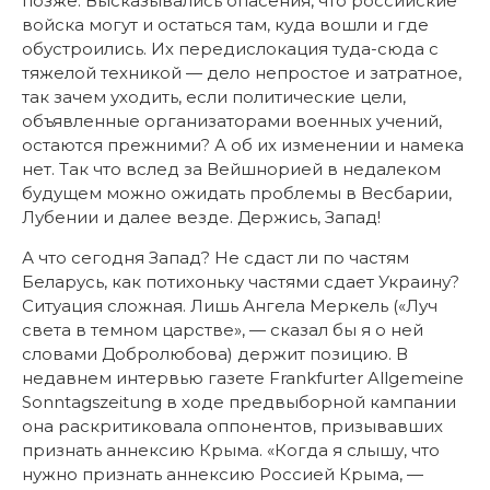
позже. Высказывались опасения, что российские
войска могут и остаться там, куда вошли и где
обустроились. Их передислокация туда-сюда с
тяжелой техникой — дело непростое и затратное,
так зачем уходить, если политические цели,
объявленные организаторами военных учений,
остаются прежними? А об их изменении и намека
нет. Так что вслед за Вейшнорией в недалеком
будущем можно ожидать проблемы в Весбарии,
Лубении и далее везде. Держись, Запад!
А что сегодня Запад? Не сдаст ли по частям
Беларусь, как потихоньку частями сдает Украину?
Ситуация сложная. Лишь Ангела Меркель («Луч
света в темном царстве», — сказал бы я о ней
словами Добролюбова) держит позицию. В
недавнем интервью газете Frankfurter Allgemeine
Sonntagszeitung в ходе предвыборной кампании
она раскритиковала оппонентов, призывавших
признать аннексию Крыма. «Когда я слышу, что
нужно признать аннексию Россией Крыма, —