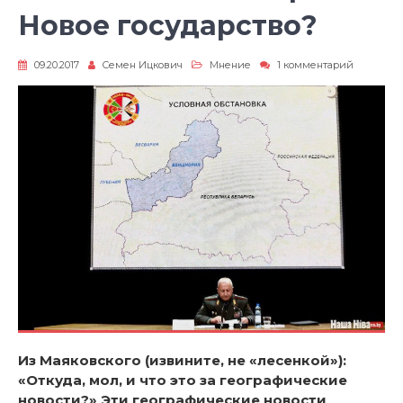
Новое государство?
к
09.20.2017
Семен Ицкович
Мнение
1 комментарий
записи
Что
такое
Вейшнор
Новое
государст
Из Маяковского (извините, не «лесенкой»):
«Откуда, мол, и что это за географические
новости?» Эти географические новости