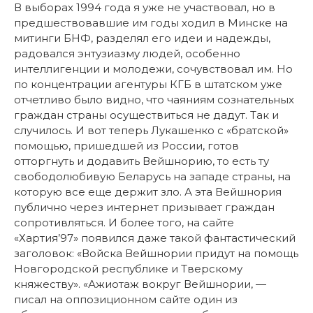
В выборах 1994 года я уже не участвовал, но в
предшествовавшие им годы ходил в Минске на
митинги БНФ, разделял его идеи и надежды,
радовался энтузиазму людей, особенно
интеллигенции и молодежи, сочувствовал им. Но
по концентрации агентуры КГБ в штатском уже
отчетливо было видно, что чаяниям сознательных
граждан страны осуществиться не дадут. Так и
случилось. И вот теперь Лукашенко с «братской»
помощью, пришедшей из России, готов
отторгнуть и додавить Вейшнорию, то есть ту
свободолюбивую Беларусь на западе страны, на
которую все еще держит зло. А эта Вейшнория
публично через интернет призывает граждан
сопротивляться. И более того, на сайте
«Хартия’97» появился даже такой фантастический
заголовок: «Войска Вейшнории придут на помощь
Новгородской республике и Тверскому
княжеству».
«Ажиотаж вокруг Вейшнории, —
писал на оппозиционном сайте один из