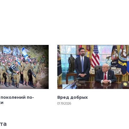
 поколений по-
Вред добрых
ки
01.19.2026
та