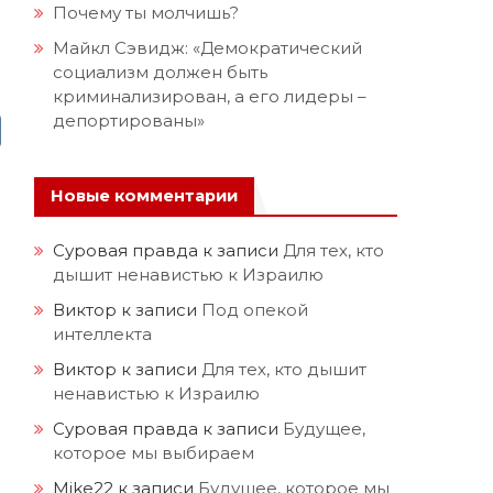
Почему ты молчишь?
Майкл Сэвидж: «Демократический
социализм должен быть
криминализирован, а его лидеры –
депортированы»
Новые комментарии
Суровая правда
к записи
Для тех, кто
дышит ненавистью к Израилю
Виктор
к записи
Под опекой
интеллекта
Виктор
к записи
Для тех, кто дышит
ненавистью к Израилю
Суровая правда
к записи
Будущее,
которое мы выбираем
Mike22
к записи
Будущее, которое мы