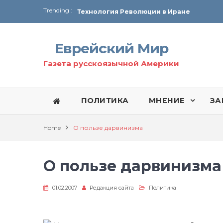
Trending :
Технология Революции в Иране
От Ирана до Ливана и Газы
Еврейский Мир
Газета русскоязычной Америки
ПОЛИТИКА
МНЕНИЕ
ЗА
Home
О пользе дарвинизма
О пользе дарвинизма
01.02.2007
Редакция сайта
Политика