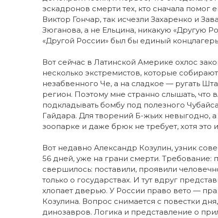
эскадронов смерти тех, кто сначала помог ем
Виктор Гончар, так исчезли Захаренко и Зав
Зюганова, а не Ельцина, никакую «Другую Р
«Другой России» был бы единый концлагерь,
Вот сейчас в Латинской Америке охлос зак
несколько экстремистов, которые собираю
незабвенного Че, а на сладкое — ругать Штат
регион. Поэтому мне странно слышать, что 
подкладывать бомбу под полезного Чубайса
Гайдара. Для творений Б-жьих невыгодно, а
зоопарке и даже брюк не требует, хотя это 
Вот недавно Александр Козулин, узник сов
56 дней, уже на грани смерти. Требование: 
свершилось: поставили, проявили человечнос
только о государствах. И тут вдруг предста
хлопает дверью. У России право вето — пра
Козулина. Вопрос снимается с повестки дня
динозавров. Логика и представление о прил