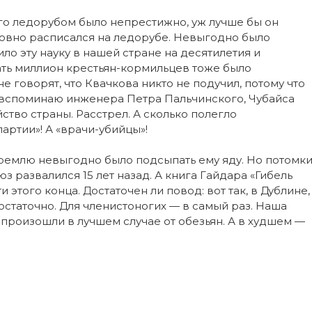
кого ледорубом было непрестижно, уж лучше бы он
словно расписался на ледорубе. Невыгодно было
ило эту науку в нашей стране на десятилетия и
ать миллион крестьян-кормильцев тоже было
е говорят, что Квачкова никто не подучил, потому что
ой вспоминаю инженера Петра Пальчинского, Чубайса
йство страны. Расстрел. А сколько полегло
ртии»! А «врачи-убийцы»!
Кремлю невыгодно было подсыпать ему яду. Но потомк
 развалился 15 лет назад. А книга Гайдара «Гибель
этого конца. Достаточен ли повод: вот так, в Дублине,
остаточно. Для членистоногих — в самый раз. Наша
 произошли в лучшем случае от обезьян. А в худшем —