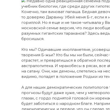
Недавно одна реакционная семейка подала
учебник биологии, где среди других гипот
Конечно, там виноват папаша. Бедная девоч
то доверяю Дарвину. Убей меня Б-г, если я
гориллой. Но я еще и не такое читывала у 
московской семье версия, что люди вообще
разумных гигантских тараканов? Здесь вед
бросишься.
Кто мы? Одичавшие инопланетяне, усоверш
творения Б-жьи? Кто бы мы ни были, сейчас-
отрастет, и превратишься в обратной посл
австралопитека. И мракобесы в рясах, все а
на сатану. Они, как демоны, слетелись на н
видимо, попадет в положение Родьки из те
А для наших демократических политологов 
прогнозы будут даже хуже, чем у метеороло
глазах, с гордо поднятой головой он изрек
будет заботиться о народном благе. Напри
демократически, и первое, что он сделал, 