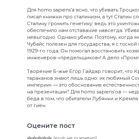
Для homo sapiens’а ясно, что убивать Троц
писал книжки про cталинизм, а тут Сталин 
Сталину громить генетику: ведь это уничтож
обеспечило нам отставание навсегда. Убив
невыгодно. Однако убили. Поэтому, когда мн
Чубайс полезен для государства, я с тоск
1929-го года. Он помогал восстановить хозя
инженеров-»предельщиков»! А дело «Промпа
Творение Б-жье Егор Гайдар говорит, что 
тараканов знают лишь одно: их любимый Союз
империи» — это обоснование естественности 
на презентации? Для homo sapiens’ов — нед
беда в том, что обитатели Лубянки и Кремля
от гиен.
Оцените пост
(ещё не оценено)