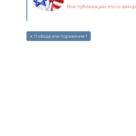
Все публикации этого авто
Навигация
Победа или поражение?
по
записям