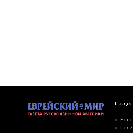
Разде
Ново
Поли