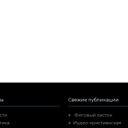
лы
Свежие публикации
сти
Фиговый листок
тика
Иудео-христианская