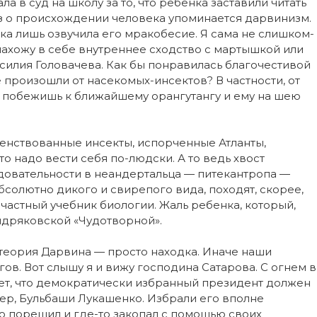
 в суд на школу за то, что ребенка заставили читать
ез о происхождении человека упоминается дарвинизм.
ка лишь озвучила его мракобесие. Я сама не слишком-
 нахожу в себе внутреннее сходство с мартышкой или
Василия Головачева. Как бы понравилась благочестивой
 произошли от насекомых-инсектов? В частности, от
ь побежишь к ближайшему орангутангу и ему на шею
енствованные инсекты, испорченные Атланты,
то надо вести себя по-людски. А то ведь хвост
едовательности в неандертальца — питекантропа —
бсолютно дикого и свирепого вида, походят, скорее,
есчастный учебник биологии. Жаль ребенка, который,
ндряковской «Чудотворной».
теория Дарвина — просто находка. Иначе наши
гов. Вот слышу я и вижу господина Сатарова. С огнем в
ает, что демократически избранный президент должен
мер, Бульбаши Лукашенко. Избрали его вполне
это порешил и где-то закопал с помощью своих