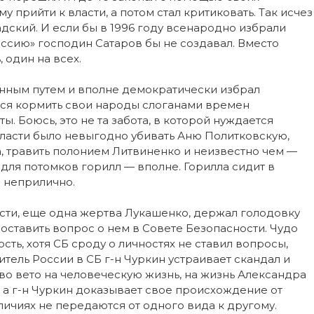
у прийти к власти, а потом стал критиковать. Так исчез
адский. И если бы в 1996 году всенародно избрали
оссию» господин Сатаров бы не создавал. Вместо
 один на всех.
онным путем и вполне демократически избрал
тся кормить свои народы слоганами времен
ы. Боюсь, это не та забота, в которой нуждается
власти было невыгодно убивать Аню Политковскую,
, травить полонием Литвиненко и неизвестно чем —
 для потомков горилл — вполне. Горилла сидит в
и неприлично.
ести, еще одна жертва Лукашенко, держал голодовку
поставить вопрос о нем в Совете Безопасности. Чудо
ть, хотя СБ сроду о личностях не ставил вопросы,
витель России в СБ г-н Чуркин устраивает скандал и
во вето на человеческую жизнь, на жизнь Александра
, а г-н Чуркин доказывает свое происхождение от
ичиях не передаются от одного вида к другому.