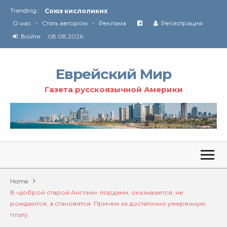
Trending :
Соглашение США с Ираном
•
•
Технология Революции в Иране
О нас
Стать автором
Реклама
Регистрация
Войти
08.08.2026
От Ирана до Ливана и Газы
Еврейский Мир
Газета русскоязычной Америки
Home
В «доброй старой Англии» лордами, оказывается, не
рождаются, а становятся. Причем за достаточно умеренную
плату.