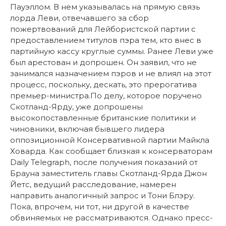
Пауэллом. В нем указывалась на прямую связь
лорда Леви, отвечавшего за сбор
пожертвований для Лейбористской партии с
предоставлением титулов пэра тем, кто внес в
партийную кассу круглые суммы. Ранее Леви уже
был арестован и допрошен. Он заявил, что не
занимался назначением пэров и не влиял на этот
процесс, поскольку, дескать, это прерогатива
премьер-министра.По делу, которое поручено
Скотланд-Ярду, уже допрошены
высокопоставленные британские политики и
чиновники, включая бывшего лидера
оппозиционной Консервативной партии Майкла
Ховарда. Как сообщает близкая к консерваторам
Daily Telegraph, после получения показаний от
Брауна заместитель главы Скотланд-Ярда Джон
Йетс, ведущий расследование, намерен
направить аналогичный запрос и Тони Блэру.
Пока, впрочем, ни тот, ни другой в качестве
обвиняемых не рассматриваются. Однако пресс-