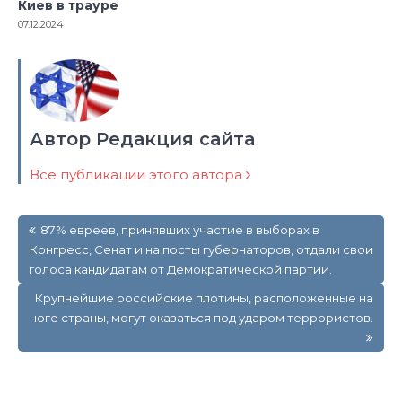
Киев в трауре
07.12.2024
Автор Редакция сайта
Все публикации этого автора
Навигация
87% евреев, принявших участие в выборах в
по
Конгресс, Сенат и на посты губернаторов, отдали свои
записям
голоса кандидатам от Демократической партии.
Крупнейшие российские плотины, расположенные на
юге страны, могут оказаться под ударом террористов.