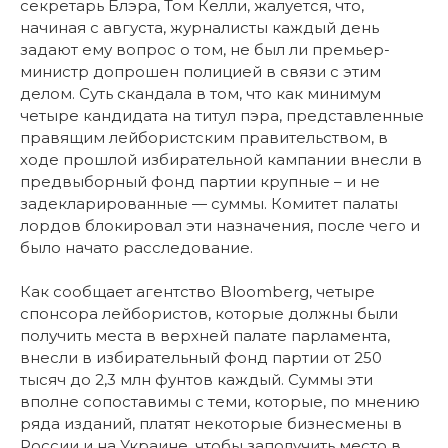
секретарь Блэра, Том Келли, жалуется, что,
начиная с августа, журналисты каждый день
задают ему вопрос о том, не был ли премьер-
министр допрошен полицией в связи с этим
делом. Суть скандала в том, что как минимум
четыре кандидата на титул пэра, представленные
правящим лейбористским правительством, в
ходе прошлой избирательной кампании внесли в
предвыборный фонд партии крупные – и не
задекларированные — суммы. Комитет палаты
лордов блокировал эти назначения, после чего и
было начато расследование.
Как сообщает агентство Bloomberg, четыре
спонсора лейбористов, которые должны были
получить места в верхней палате парламента,
внесли в избирательный фонд партии от 250
тысяч до 2,3 млн фунтов каждый. Суммы эти
вполне сопоставимы с теми, которые, по мнению
ряда изданий, платят некоторые бизнесмены в
России и на Украине, чтобы заполучить место в