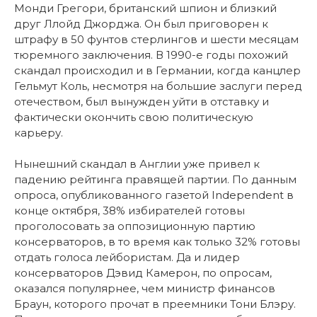
Монди Грегори, британский шпион и близкий
друг Ллойд Джорджа. Он был приговорен к
штрафу в 50 фунтов стерлингов и шести месяцам
тюремного заключения. В 1990-е годы похожий
скандал происходил и в Германии, когда канцлер
Гельмут Коль, несмотря на большие заслуги перед
отечеством, был вынужден уйти в отставку и
фактически окончить свою политическую
карьеру.
Нынешний скандал в Англии уже привел к
падению рейтинга правящей партии. По данным
опроса, опубликованного газетой Independent в
конце октября, 38% избирателей готовы
проголосовать за оппозиционную партию
консерваторов, в то время как только 32% готовы
отдать голоса лейбористам. Да и лидер
консерваторов Дэвид Камерон, по опросам,
оказался популярнее, чем министр финансов
Браун, которого прочат в преемники Тони Блэру.