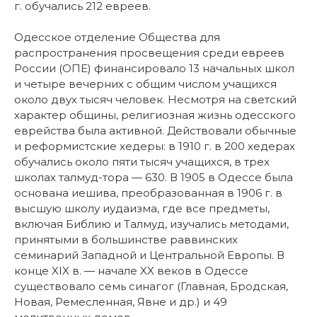
г. обучались 212 евреев.
Одесское отделение Общества для
распространения просвещения среди евреев
России (ОПЕ) финансировало 13 начальных школ
и четыре вечерних с общим числом учащихся
около двух тысяч человек. Несмотря на светский
характер общины, религиозная жизнь одесского
еврейства была активной. Действовали обычные
и реформистские хедеры: в 1910 г. в 200 хедерах
обучались около пяти тысяч учащихся, в трех
школах талмуд-тора — 630. В 1905 в Одессе была
основана иешива, преобразованная в 1906 г. в
высшую школу иудаизма, где все предметы,
включая Библию и Талмуд, изучались методами,
принятыми в большинстве раввинских
семинарий Западной и Центральной Европы. В
конце XIX в. — начале XX веков в Одессе
существовало семь синагог (Главная, Бродская,
Новая, Ремесленная, Явне и др.) и 49