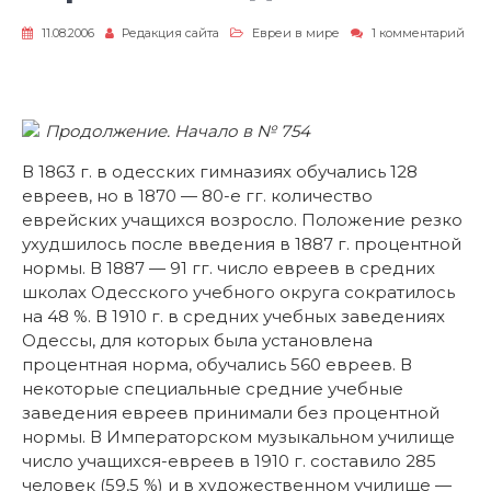
11.08.2006
Редакция сайта
Евреи в мире
1 комментарий
к
записи
Еврейская
Одесса
Продолжение. Начало в № 754
В 1863 г. в одесских гимназиях обучались 128
евреев, но в 1870 — 80-е гг. количество
еврейских учащихся возросло. Положение резко
ухудшилось после введения в 1887 г. процентной
нормы. В 1887 — 91 гг. число евреев в средних
школах Одесского учебного округа сократилось
на 48 %. В 1910 г. в средних учебных заведениях
Одессы, для которых была установлена
процентная норма, обучались 560 евреев. В
некоторые специальные средние учебные
заведения евреев принимали без процентной
нормы. В Императорском музыкальном училище
число учащихся-евреев в 1910 г. составило 285
человек (59,5 %) и в художественном училище —