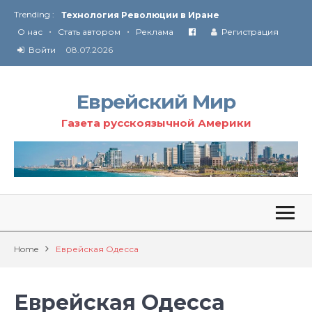
Trending :
Технология Революции в Иране
•
•
О нас
Стать автором
Реклама
Регистрация
От Ирана до Ливана и Газы
Войти
08.07.2026
Еврейский Мир
Газета русскоязычной Америки
Home
Еврейская Одесса
Еврейская Одесса