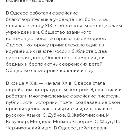
молитвенных домов.
В Одессе работали еврейские
благотворительные учреждения: больница,
ставшая к концу XIX в. образцовым медицинским
учреждением, Общество взаимного
вспомоществования приказчиков-евреев
Одессы, которому принадлежала одна из
крупнейших на юге России библиотек, два
сиротских дома, Общество попечения для
бедных и бесприютных еврейских детей,
Общество санаторных колоний и т. д.
В конце XIX в. — начале ХХ в. Одесса стала
еврейским литературным центром. Здесь жили и
работали многочисленные еврейские писатели,
публицисты, историки, поэты, создававшие свои
произведения как на иврите и идиш, так и на
русском языке: С. Дубнов, В. Жаботинский, И.
Клаузнер, Менделе Мойхер-Сфорим, С. Фруг, Ш.
Черниховский и др. В Одессе действовали