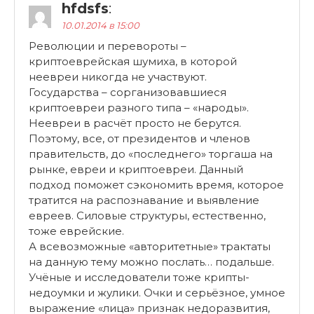
hfdsfs
:
10.01.2014 в 15:00
Революции и перевороты –
криптоеврейская шумиха, в которой
неевреи никогда не участвуют.
Государства – сорганизовавшиеся
криптоевреи разного типа – «народы».
Неевреи в расчёт просто не берутся.
Поэтому, все, от президентов и членов
правительств, до «последнего» торгаша на
рынке, евреи и криптоевреи. Данный
подход поможет сэкономить время, которое
тратится на распознавание и выявление
евреев. Силовые структуры, естественно,
тоже еврейские.
А всевозможные «авторитетные» трактаты
на данную тему можно послать… подальше.
Учёные и исследователи тоже крипты-
недоумки и жулики. Очки и серьёзное, умное
выражение «лица» признак недоразвития,