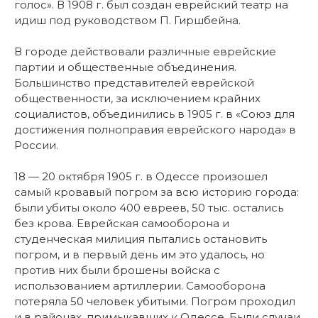
голос». В 1908 г. был создан еврейский театр на
идиш под руководством П. Гиршбейна.
В городе действовали различные еврейские
партии и общественные объединения.
Большинство представителей еврейской
общественности, за исключением крайних
социалистов, объединились в 1905 г. в «Союз для
достижения полноправия еврейского народа» в
России.
18 — 20 октября 1905 г. в Одессе произошел
самый кровавый погром за всю историю города:
были убиты около 400 евреев, 50 тыс. остались
без крова. Еврейская самооборона и
студенческая милиция пытались остановить
погром, и в первый день им это удалось, но
против них были брошены войска с
использованием артиллерии. Самооборона
потеряла 50 человек убитыми. Погром проходил
и в районах, примыкавших к Одессе. Были случаи,