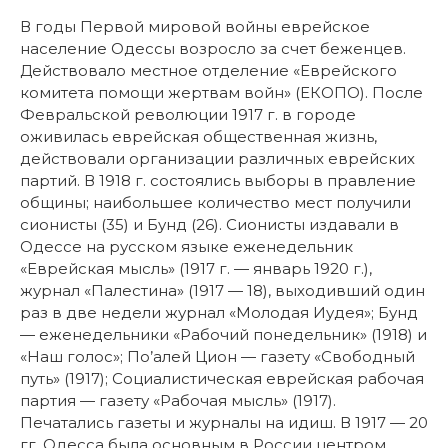
В годы Первой мировой войны еврейское
население Одессы возросло за счет беженцев.
Действовало местное отделение «Еврейского
комитета помощи жертвам войн» (ЕКОПО). После
Февральской революции 1917 г. в городе
оживилась еврейская общественная жизнь,
действовали организации различных еврейских
партий. В 1918 г. состоялись выборы в правление
общины; наибольшее количество мест получили
сионисты (35) и Бунд (26). Сионисты издавали в
Одессе на русском языке еженедельник
«Еврейская мысль» (1917 г. — январь 1920 г.),
журнал «Палестина» (1917 — 18), выходивший один
раз в две недели журнал «Молодая Иудея»; Бунд
— еженедельники «Рабочий понедельник» (1918) и
«Наш голос»; По’алей Цион — газету «Свободный
путь» (1917); Социалистическая еврейская рабочая
партия — газету «Рабочая мысль» (1917).
Печатались газеты и журналы на идиш. В 1917 — 20
гг. Одесса была основным в России центром