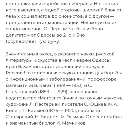
поддерживали еврейские либералы. Но против
него выступил, с одной стороны, широкий блок от
левых социалистов до сионистов, а с другой —
представители администрации. Несмотря на их
сопротивление, О. Пергамент был избран
депутатом от Одессы во 2-ю и 3-ю
Государственную думу.
Значительный вклад в развитие науки, русской
литературы, искусства внесли евреи Одессы:
врач В. Хавкин, организовавший первую в
России бактериологическую станцию для борьбы
с инфекционными заболеваниями; профессора
математики В. Каган (1869 — 1953) и С.
Шатуновский (1859 — 1929), основавшие
издательство «Матезис» (книги по точным наукам);
художник Л. Пастернак; писатели С. Юшкевич, А.
Кипен, Л. Кармен (1876 — 1920); скрипачи П.
Столярский, Н. Биндер, М. Эльман. Одесситом был
и знаменитый биолог И. Мечников.