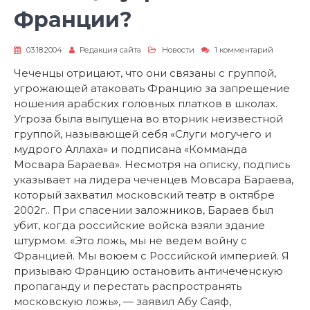
Франции?
к
03.18.2004
Редакция сайта
Новости
1 комментарий
записи
Чеченцы
Чеченцы отрицают, что они связаны с группой,
угрожают
угрожающей атаковать Францию за запрещение
Франции
ношения арабских головных платков в школах.
Угроза была выпущена во вторник неизвестной
группой, называющей себя «Слуги могучего и
мудрого Аллаха» и подписана «Комманда
Мосвара Бараева». Несмотря на описку, подпись
указывает на лидера чеченцев Мовсара Бараева,
который захватил московский театр в октябре
2002г.. При спасении заложников, Бараев был
убит, когда российские войска взяли здание
штурмом. «Это ложь, мы не ведем войну с
Францией. Мы воюем с Российской империей. Я
призываю Францию остановить античеченскую
пропаганду и перестать распространять
московскую ложь», — заявил Абу Саяф,