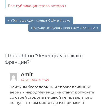
Все публикации этого автора
Навигация
Убит еще один солдат США в Ираке
по
записям
Президент Руанды обвиняет Францию
1 thought on “
Чеченцы угрожают
Франции?
”
Amir
:
06.20.2006 в 13:49
Чеченцы благодарный и справедливый и
верный народ,Чеченцы не станут допускать
со своей стороны некакой не правельного
поступка в том месте где их приняли и