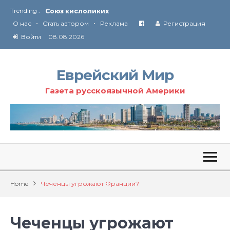
Trending :
Союз кислоликих
•
•
Соглашение США с Ираном
О нас
Стать автором
Реклама
Регистрация
Технология Революции в Иране
Войти
08.08.2026
От Ирана до Ливана и Газы
Еврейский Мир
Газета русскоязычной Америки
Home
Чеченцы угрожают Франции?
Чеченцы угрожают