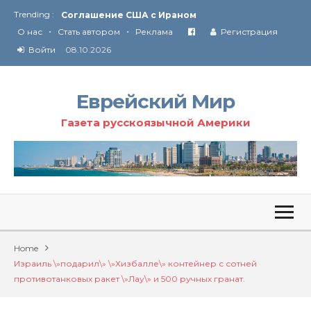
Trending :
Соглашение США с Ираном
•
•
Технология Революции в Иране
О нас
Стать автором
Реклама
Регистрация
Войти
08.10.2026
От Ирана до Ливана и Газы
Еврейский Мир
Газета русскоязычной Америки
Home
Израиль \»подарил\» \»Хизбалле\» контейнер с сотней
противотанковых ракет \»Лау\» и 500 ручных гранат.