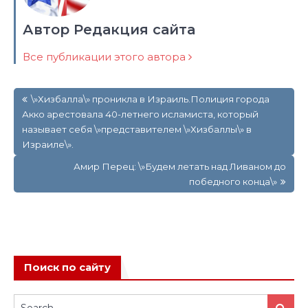
Автор Редакция сайта
Все публикации этого автора
Навигация
\»Хизбалла\» проникла в Израиль.Полиция города
по
Акко арестовала 40-летнего исламиста, который
записям
называет себя \»представителем \»Хизбаллы\» в
Израиле\».
Амир Перец: \»Будем летать над Ливаном до
победного конца\»
Поиск по сайту
Search
Search