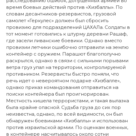
расследованию ошибок, допущенных армией во
время боевых действий против «Хизбаллы». По
словам десантников-резервистов, грузовой
самолет «Геркулес» должен был сбросить
провизию для подразделений ЦАХАЛа. Солдаты в
тот момент готовились к штурму деревни Рашаф,
где засели ливанские боевики. Однако вместо
провизии летчики ошибочно отправили на землю
контейнер с оружием. Парашют благополучно
раскрылся, однако в связи с сильными порывами
ветра груз упал на территории, контролируемой
противником. Резервисты быстро поняли, что
речь идет о невероятном подарке «Хизбалле»,
однако приказ командования отправиться на
поиски контейнера был проигнорирован.
Местность кишела террористами, и такая вылазка
была крайне опасной. Судьба груза до сих пор
неизвестна, однако, по всей видимости, он был
обнаружен боевиками «Хизбаллы» и использован
против израильской армии. По оценкам военных,
в контейнере насчитывалось около сотни