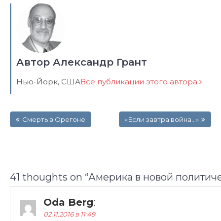
Автор Александр Грант
Нью-Йорк, США
Все публикации этого автора
Навигация
Смерть в Орегоне
«Если завтра война…»
по
записям
41 thoughts on “
Америка в новой политич
Oda Berg
:
02.11.2016 в 11:49