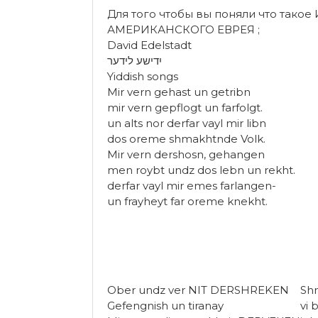
Для того чтобы вы поняли что так
АМЕРИКАНСКОГО ЕВРЕЯ ;
David Edelstadt
יִדישע לידער
Yiddish songs
Mir vern gehast un getribn
mir vern gepflogt un farfolgt.
un alts nor derfar vayl mir libn
dos oreme shmakhtnde Volk.
Mir vern dershosn, gehangen
men roybt undz dos lebn un rekht.
derfar vayl mir emes farlangen-
un frayheyt far oreme knekht.
Ober undz ver NIT DERSHREKEN
Shm
Gefengnish un tiranay
vi 