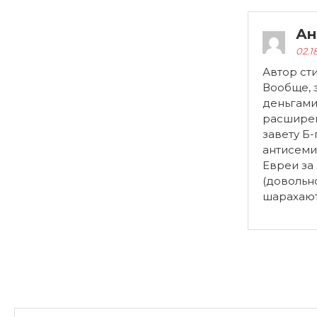
Ан
02.1
Автор сти
Вообще, 
деньгами
расширен
завету Б
антисеми
Евреи за
(довольн
шарахают