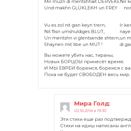
Mir muzn di mentshhait DERVEKEN
ir 
Und makhn GLÜKLEKH un FREY
no
Vu es zol nit gisn keyn trern,
Ir k
Nit flisn umshuldiges BLUT,
naye 
Un mentshn vi glentsende shtern,
un m
Shaynen mit libe un MUT !
di ga
Вы можете убить нас, тираны,
Новых БОРЦОЫ принесёт время;
И МЫ ЕВРЕИ боремся, боремся с ва
Пока не будет СВОБОДЕН весь мир.
Мира Голд
:
02.16.2016 в 19:30
Эти стихи еще раз подтвержд
Стихи на идиш написаны англ