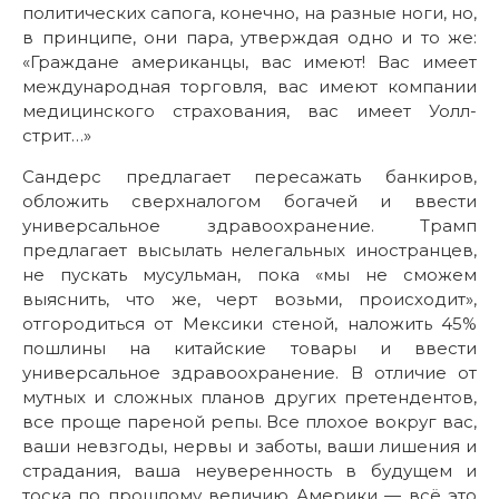
политических сапога, конечно, на разные ноги, но,
в принципе, они пара, утверждая одно и то же:
«Граждане американцы, вас имеют! Вас имеет
международная торговля, вас имеют компании
медицинского страхования, вас имеет Уолл-
стрит…»
Сандерс предлагает пересажать банкиров,
обложить сверхналогом богачей и ввести
универсальное здравоохранение. Трамп
предлагает высылать нелегальных иностранцев,
не пускать мусульман, пока «мы не сможем
выяснить, что же, черт возьми, происходит»,
отгородиться от Мексики стеной, наложить 45%
пошлины на китайские товары и ввести
универсальное здравоохранение. В отличие от
мутных и сложных планов других претендентов,
все проще пареной репы. Все плохое вокруг вас,
ваши невзгоды, нервы и заботы, ваши лишения и
страдания, ваша неуверенность в будущем и
тоска по прошлому величию Америки — всё это