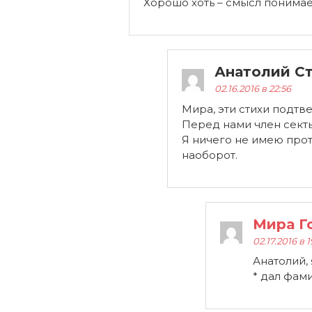
Хорошо хоть – смысл понимае
Анатолий С
02.16.2016 в 22:56
Мира, эти стихи подтв
Перед нами член секты
Я ничего не имею прот
наоборот.
Мира Г
02.17.2016 в 
Анатолий,
* дал фам