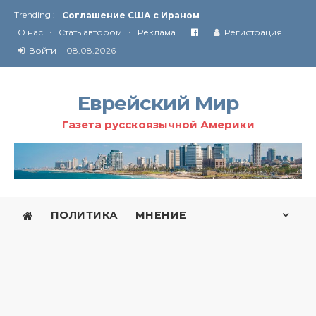
Trending :
Соглашение США с Ираном
•
•
Технология Революции в Иране
О нас
Стать автором
Реклама
Регистрация
Войти
08.08.2026
От Ирана до Ливана и Газы
Еврейский Мир
Газета русскоязычной Америки
ПОЛИТИКА
МНЕНИЕ
Полемика
Слово читателя
Репортаж