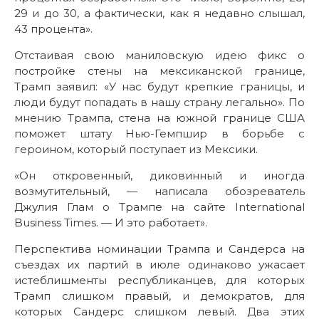
29 и до 30, а фактически, как я недавно слышал,
43 процента».
Отстаивая свою маниловскую идею фикс о
постройке стены на мексиканской границе,
Трамп заявил: «У нас будут крепкие границы, и
люди будут попадать в нашу страну легально». По
мнению Трампа, стена на южной границе США
поможет штату Нью-Гемпшир в борьбе с
героином, который поступает из Мексики.
«Он откровенный, диковинный и иногда
возмутительный, — написала обозреватель
Джулия Глам о Трампе на сайте International
Business Times. — И это работает».
Перспектива номинации Трампа и Сандерса на
съездах их партий в июле одинаково ужасает
истеблишменты республиканцев, для которых
Трамп слишком правый, и демократов, для
которых Сандерс слишком левый. Два этих