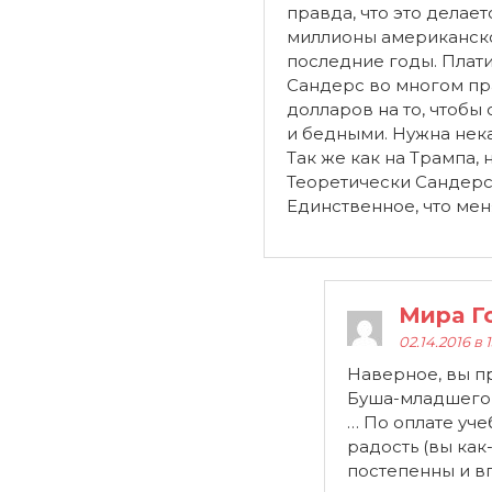
правда, что это делает
миллионы американской
последние годы. Плати
Сандерс во многом пр
долларов на то, чтобы
и бедными. Нужна нек
Так же как на Трампа,
Теоретически Сандерс 
Единственное, что мен
Мира Г
02.14.2016 в 
Наверное, вы пр
Буша-младшего 
… По оплате уче
радость (вы ка
постепенны и в