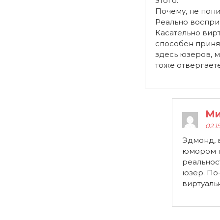
этого.
Почему, не пон
Реально воспри
Касательно вирт
способен приня
здесь юзеров, 
тоже отвергаете
Ми
02.1
Эдмонд, в
юмором н
реальност
юзер. По
виртуаль