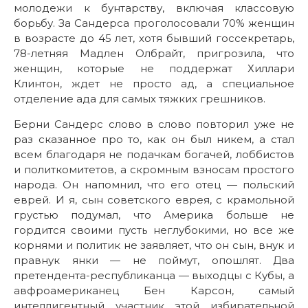
молодежи к бунтарству, включая классовую
борьбу. За Сандерса проголосовали 70% женщин
в возрасте до 45 лет, хотя бывший госсекретарь,
78-летняя Мадлен Олбрайт, пригрозила, что
женщин, которые не поддержат Хиллари
Клинтон, ждет не просто ад, а специальное
отделение ада для самых тяжких грешников.
Берни Сандерс слово в слово повторил уже не
раз сказанное про то, как он был никем, а стал
всем благодаря не подачкам богачей, лоббистов
и политкомитетов, а скромным взносам простого
народа. Он напомнил, что его отец — польский
еврей. И я, сын советского еврея, с крамольной
грустью подумал, что Америка больше не
гордится своими пусть неглубокими, но все же
корнями и политик не заявляет, что он сын, внук и
правнук янки — не поймут, опошлят. Два
претендента-республиканца — выходцы с Кубы, а
авфроамериканец Бен Карсон, самый
интеллигентный участник этой избирательной