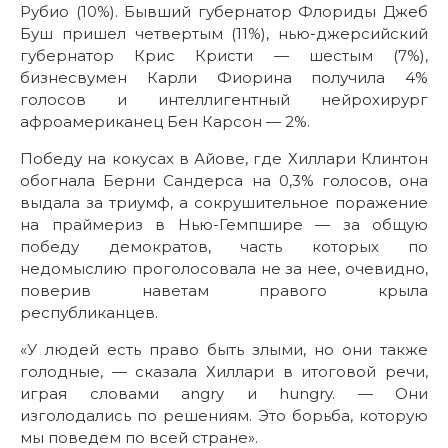
Рубио (10%). Бывший губернатор Флориды Джеб
Буш пришел четвертым (11%), нью-джерсийский
губернатор Крис Кристи — шестым (7%),
бизнесвумен Карли Фиорина получила 4%
голосов и интеллигентный нейрохирург
афроамериканец Бен Карсон — 2%.
Победу на кокусах в Айове, где Хиллари Клинтон
обогнала Берни Сандерса на 0,3% голосов, она
выдала за триумф, а сокрушительное поражение
на праймериз в Нью-Гемпшире — за общую
победу демократов, часть которых по
недомыслию проголосовала не за нее, очевидно,
поверив наветам правого крыла
республиканцев.
«У людей есть право быть злыми, но они также
голодные, — сказала Хиллари в итоговой речи,
играя словами angry и hungry. — Они
изголодались по решениям. Это борьба, которую
мы поведем по всей стране».