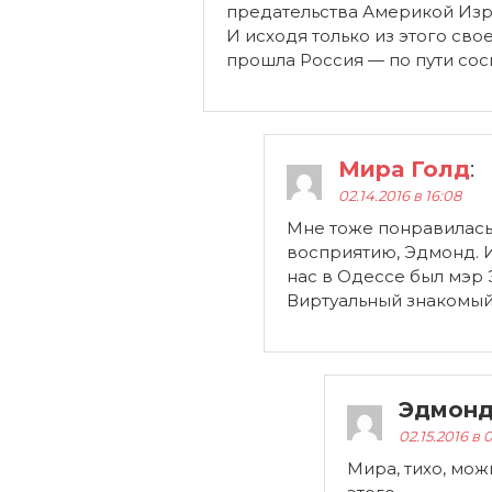
предательства Америкой Изр
И исходя только из этого сво
прошла Россия — по пути сос
Мира Голд
:
02.14.2016 в 16:08
Мне тоже понравилась 
восприятию, Эдмонд. 
нас в Одессе был мэр 
Виртуальный знакомый 
Эдмонд
02.15.2016 в 0
Мира, тихо, мож