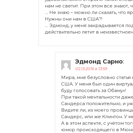
нам не светит. При этом все знают,
… Не знаю – можно ли сказать, что
Нужны они нам в США?!
… Эдмонд, у меня закрадывается под
действительно летит в неизвестное»
Эдмонд Сарно
:
02.13.2016 в 13:59
Мира, мне безусловно статья
США. У меня был один виртуа
буду голосовать за Обаму»!
При такой ментальности даже
Сандерса положительно, и уже
Видите ли, из моего провинци
Сандерс, или же Клинтон. У 
А в этом аспекте, с учётом 
юмор происходящего в Мюнхе