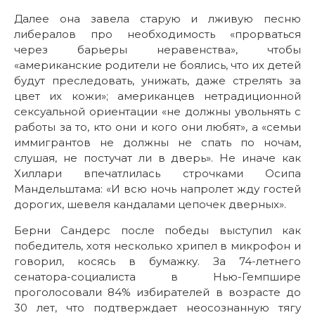
Далее она завела старую и лживую песню
либералов про необходимость «прорваться
через барьеры неравенства», чтобы
«американские родители не боялись, что их детей
будут преследовать, унижать, даже стрелять за
цвет их кожи»; американцев нетрадиционной
сексуальной ориентации «не должны увольнять с
работы за то, кто они и кого они любят», а «семьи
иммигрантов не должны не спать по ночам,
слушая, не постучат ли в дверь». Не иначе как
Хиллари впечатлилась строчками Осипа
Мандельштама: «И всю ночь напролет жду гостей
дорогих, шевеля кандалами цепочек дверных».
Берни Сандерс после победы выступил как
победитель, хотя несколько хрипел в микрофон и
говорил, косясь в бумажку. За 74-летнего
сенатора-социалиста в Нью-Гемпшире
проголосовали 84% избирателей в возрасте до
30 лет, что подтверждает неосознанную тягу