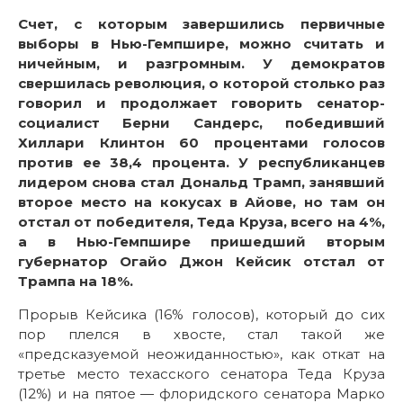
Счет, с которым завершились первичные
выборы в Нью-Гемпшире, можно считать и
ничейным, и разгромным. У демократов
свершилась революция, о которой столько раз
говорил и продолжает говорить сенатор-
социалист Берни Сандерс, победивший
Хиллари Клинтон 60 процентами голосов
против ее 38,4 процента. У республиканцев
лидером снова стал Дональд Трамп, занявший
второе место на кокусах в Айове, но там он
отстал от победителя, Теда Круза, всего на 4%,
а в Нью-Гемпшире пришедший вторым
губернатор Огайо Джон Кейсик отстал от
Трампа на 18%.
Прорыв Кейсика (16% голосов), который до сих
пор плелся в хвосте, стал такой же
«предсказуемой неожиданностью», как откат на
третье место техасского сенатора Теда Круза
(12%) и на пятое — флоридского сенатора Марко