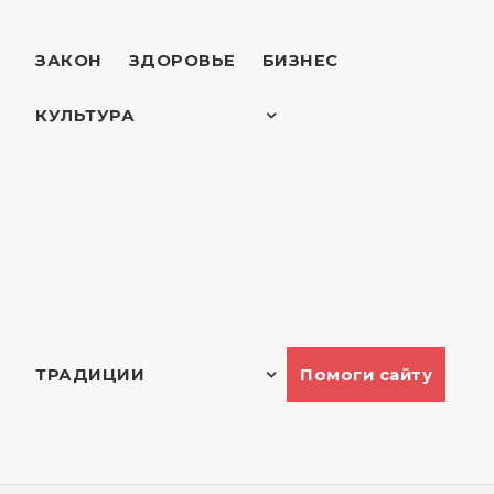
Интервью
ЗАКОН
ЗДОРОВЬЕ
БИЗНЕС
КУЛЬТУРА
Приятного чтения!
Евреи в мире
История
Путешествия
Шахматы
ТРАДИЦИИ
Помоги сайту
Недельная глава
Наши традиции