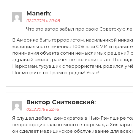
Manerh
:
02.12.2016 в 20:08
Что это автор забыл про свою Советскую ле
В Америке быть террористом, насильникой никаки
«официального течения» 100% лжи СМИ и правител
понимания объекта сотни немыслимых решений с 
здравый смысл, расчет не позволит стать Презид
Наркоман, тусувшик с террористами, родился у ч
Посмотрите на Трампа рядом! Ужас!
Виктор Снитковский
:
02.12.2016 в 22:45
Я слушал дебаты демократов в Нью-Гэмпшире толь
непропорционально много в тюрьмах, а Хиллари в
он сделает медицинское обслуживание для всех р