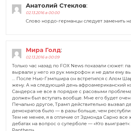
Анатолий Стеклов
:
02.13.2016 в 00:00
Слово нордо-германцы следует заменить на
Мира Голд
:
02.13.2016 в 00:09
Только час назад по FOX News показали сюжет: 
вырвали у него из рук микрофон и не дали ему вы
… После Нью-Гэмпшира он встретился с Алом Шар
жену. А на следующий день афроамериканский кок
Сандерса не все в порядке с расовыми проблемами
должен был вступать вообще. Мне его будет очен
Печально другое, Трамп действительно вызвал дв
демократов было — в разы больше, чем республи
Тем не менее, я в отличие от Эдмонда Сарно все
дебатах на вопрос о суперболе — «Кто выиграет»:
Panthers».