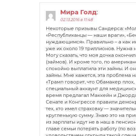
Мира Голд
:
02.13.2016 в 11:48
Некоторые призывы Сандерса: «Моло
«Республиканцы — наши враги», «Бес
нуждающимся». Правильно – а как ин
уже их около 19 триллионов. Нужна
Могу сказать, что моя дочка оконч
(займов). И кроме того, по америка
спокойно выплатила эти займы. И он
займы. Мне кажется, эта проблема н
«Трамп говорит, что Обамакер плох,
специальный аккаунт для медицинск
время предлагал Маккейн и Джордж
Сенате и Конгрессе правили демокр
тех, кто имел страховку — значител
кругленькую сумму. Знаю это на пр
из зарплаты идут не в наш в пенсион
главе семьи потерять работу (по во
удовольствием открыли такой специ