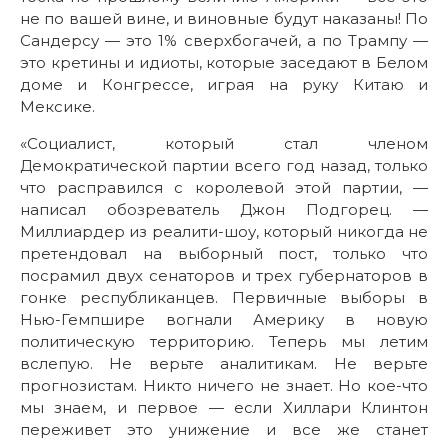
не по вашей вине, и виновные будут наказаны! По
Сандерсу — это 1% сверхбогачей, а по Трампу —
это кретины и идиоты, которые заседают в Белом
доме и Конгрессе, играя на руку Китаю и
Мексике.
«Социалист, который стал членом
Демократической партии всего год назад, только
что расправился с королевой этой партии, —
написал обозреватель Джон Подгорец. —
Миллиардер из реалити-шоу, который никогда не
претендовал на выборный пост, только что
посрамил двух сенаторов и трех губернаторов в
гонке республиканцев. Первичные выборы в
Нью-Гемпшире вогнали Америку в новую
политическую территорию. Теперь мы летим
вслепую. Не верьте аналитикам. Не верьте
прогнозистам. Никто ничего не знает. Но кое-что
мы знаем, и первое — если Хиллари Клинтон
переживет это унижение и все же станет