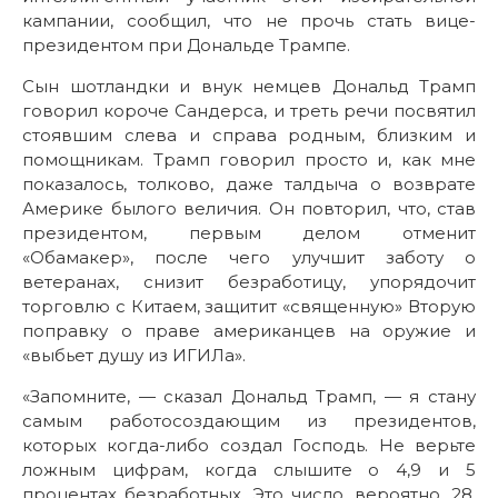
кампании, сообщил, что не прочь стать вице-
президентом при Дональде Трампе.
Сын шотландки и внук немцев Дональд Трамп
говорил короче Сандерса, и треть речи посвятил
стоявшим слева и справа родным, близким и
помощникам. Трамп говорил просто и, как мне
показалось, толково, даже талдыча о возврате
Америке былого величия. Он повторил, что, став
президентом, первым делом отменит
«Обамакер», после чего улучшит заботу о
ветеранах, снизит безработицу, упорядочит
торговлю с Китаем, защитит «священную» Вторую
поправку о праве американцев на оружие и
«выбьет душу из ИГИЛа».
«Запомните, — сказал Дональд Трамп, — я стану
самым работосоздающим из президентов,
которых когда-либо создал Господь. Не верьте
ложным цифрам, когда слышите о 4,9 и 5
процентах безработных. Это число, вероятно, 28,