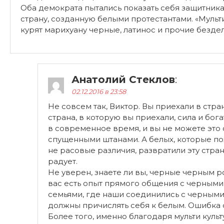
Оба демократа пытались показать себя защитника
страну, созданную белыми протестантами. «Мульти
курят марихуану черные, латинос и прочие бездел
Анатолий Стеклов
:
02.12.2016 в 23:58
Не совсем так, Виктор. Вы приехали в стра
страна, в которую вы приехали, сила и бо
в современное время, и вы не можете это 
спущенными штанами. А белых, которые пох
не расовые различия, развратили эту стран
радует.
Не уверен, знаете ли вы, черные черным ро
вас есть опыт прямого общения с черными п
семьями, где наши соединились с черными, 
должны причислять себя к белым. Ошибка 
Более того, именно благодаря мульти куль