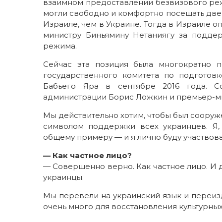
взаимном предоставлении безвизового реж
могли свободно и комфортно посещать две с
Израиле, чем в Украине. Тогда в Израиле о
министру Биньямину Нетаниягу за подде
режима.
Сейчас эта позиция была многократно 
государственного комитета по подготов
Бабьего Яра в сентябре 2016 года. С
администрации Борис Ложкин и премьер-м
Мы действительно хотим, чтобы был сооруже
символом поддержки всех украинцев. Я,
общему примеру — и я лично буду участвов
— Как частное лицо?
— Совершенно верно. Как частное лицо. И 
украинцы.
Мы перевели на украинский язык и переизд
очень много для восстановления культурных