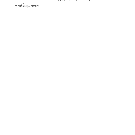
я
выбираем
х
о
–
т