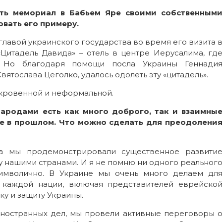
ть мемориал в Бабьем Яре своими собственным
овать его примеру.
лавой украинского государства во время его визита 
Цитадель Давида» – отель в центре Иерусалима, гд
я. Но благодаря помощи посла Украины Геннади
ятослава Цеголко, удалось одолеть эту «цитадель».
кровенной и неформальной.
ародами есть как много доброго, так и взаимны
е в прошлом. Что можно сделать для преодолени
а мы продемонстрировали существенное развити
 нашими странами. И я не помню ни одного реальног
символично. В Украине мы очень много делаем дл
 каждой нации, включая представителей еврейско
ку и защиту Украины.
иностранных дел, мы провели активные переговоры 