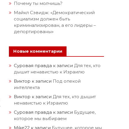
Почему ты молчишь?
Майкл Сэвидж: «Демократический
социализм должен быть
криминализирован, а его лидеры –
депортированы»
Новые комментарии
в
Суровая правда
к записи
Для тех, кто
и
дышит ненавистью к Израилю
ю
Виктор
к записи
Под опекой
интеллекта
е
Виктор
к записи
Для тех, кто дышит
х
ненавистью к Израилю
–
я
Суровая правда
к записи
Будущее,
которое мы выбираем
Mike22
к записи
Будущее, которое мы