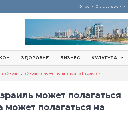
•
•
О нас
Стать автором
Ю
ридические услуги адвокатской коллегии «Эли Гервиц»: полное сопровождение на всех этапах
КОН
ЗДОРОВЬЕ
БИЗНЕС
КУЛЬТУРА
на Украину, а Украина может полагаться на Израиль!»
зраиль может полагаться
а может полагаться на