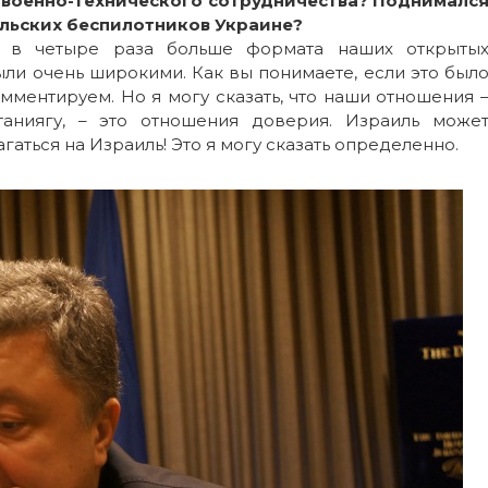
 военно-технического сотрудничества? Поднималс
аильских беспилотников Украине?
т в четыре раза больше формата наших открыты
ыли очень широкими. Как вы понимаете, если это был
комментируем. Но я могу сказать, что наши отношения 
аниягу, – это отношения доверия. Израиль може
агаться на Израиль! Это я могу сказать определенно.