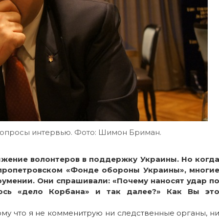
опросы интервью. Фото: Шимон Бриман.
вижение волонтеров в поддержку Украины. Но когд
пропетровском «Фонде обороны Украины», многи
оумении. Они спрашивали: «Почему наносят удар п
лось «дело Корбана» и так далее?» Как Вы эт
ому что я не комменитрую ни следственные органы, н