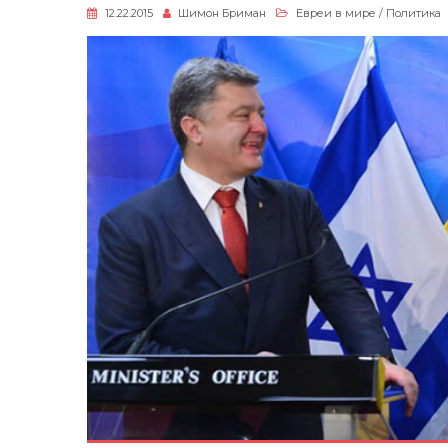
12.22.2015
Шимон Бриман
Евреи в мире
/
Политика