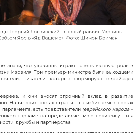
ады Георгий Логвинский, главный раввин Украины
Бабьем Яре в «Яд Вашеме». Фото: Шимон Бриман.
не знали, что украинцы играют очень важную роль 
жизни Израиля. Три премьер-министра были выходцам
еятели, писатели, которые формируют еврейску
 евреев, и они вносят огромный вклад в развити
зни. На высших постах страны – на избираемых поста
 парламента, есть представители
(еврейского народа 
, спикер парламента представляет мою политсилу – и 
тности, дружбы и партнерства.