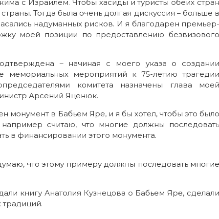
има с Израилем. Чтобы хасиды и туристы обеих стра
траны. Тогда была очень долгая дискуссия – больше 
пасались надуманных рисков. И я благодарен премьер
ржку моей позиции по предоставлению безвизовог
подтверждена – начиная с моего указа о создани
ке мемориальных мероприятий к 75-летию трагеди
опредседателями комитета назначены глава мое
инистр Арсений Яценюк.
н монумент в Бабьем Яре, и я бы хотел, чтобы это был
 например считаю, что многие должны последоват
ать в финансировании этого монумента.
думаю, что этому примеру должны последовать многи
али книгу Анатолия Кузнецова о Бабьем Яре, сделал
 традиций.