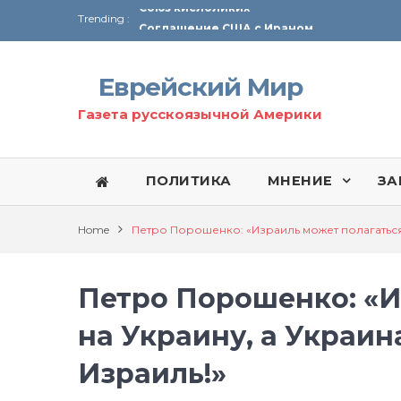
Trending :
Соглашение США с Ираном
Технология Революции в Иране
Еврейский Мир
От Ирана до Ливана и Газы
Газета русскоязычной Америки
ПОЛИТИКА
МНЕНИЕ
ЗА
Home
Петро Порошенко: «Израиль может полагаться 
Петро Порошенко: «И
на Украину, а Украин
Израиль!»