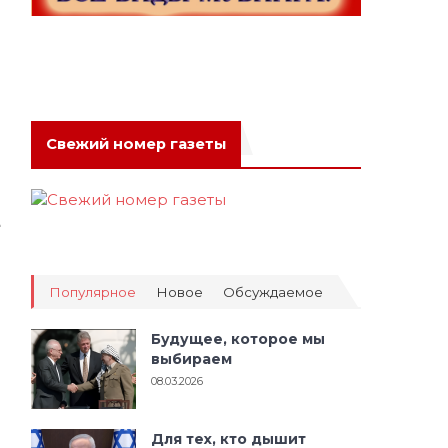
и
в
е
я
Свежий номер газеты
е
я
Популярное
Новое
Обсуждаемое
е
о
Будущее, которое мы
я
выбираем
й
08.03.2026
о
Для тех, кто дышит