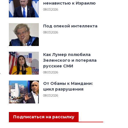
н
ненавистью к Израилю
в
08.03.2026
-
о
Под опекой интеллекта
08.03.2026
и
и
й
Как Лумер полюбила
Зеленского и потеряла
русские СМИ
о
ь
08.03.2026
От Обамы к Мамдани:
цикл разрушения
е
08.03.2026
и
Подписаться на рассылку