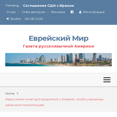
Trending :
Соглашение США с Ираном
•
•
Технология Революции в Иране
О нас
Стать автором
Реклама
Регистрация
Войти
08.08.2026
От Ирана до Ливана и Газы
Еврейский Мир
Газета русскоязычной Америки
Home
Иерусалим хочет договориться с Киевом, чтобы украинцы
заменили палестинцев