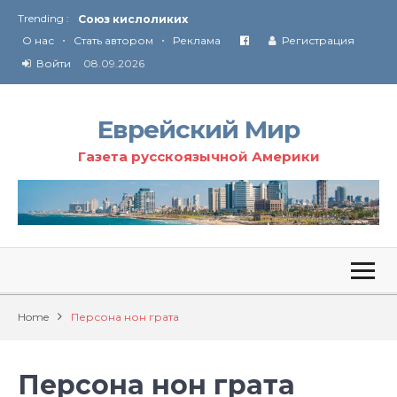
Союз кислоликих
Trending :
Соглашение США с Ираном
•
•
О нас
Стать автором
Реклама
Регистрация
Технология Революции в Иране
Войти
08.09.2026
От Ирана до Ливана и Газы
Еврейский Мир
Газета русскоязычной Америки
Home
Персона нон грата
Персона нон грата