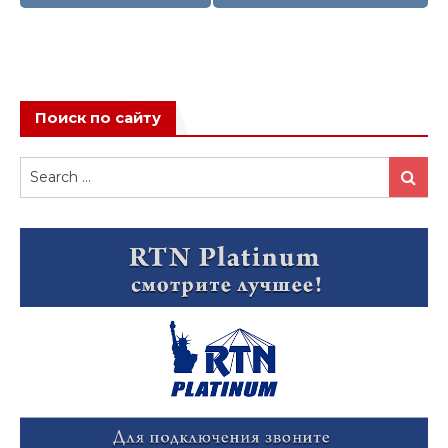
записям
Поиск по сайту
Search
Search
for: