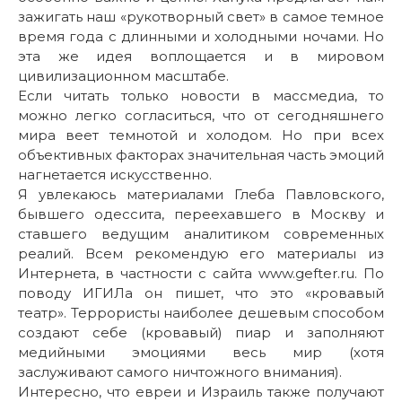
зажигать наш «рукотворный свет» в самое темное
время года с длинными и холодными ночами. Но
эта же идея воплощается и в мировом
цивилизационном масштабе.
Если читать только новости в массмедиа, то
можно легко согласиться, что от сегодняшнего
мира веет темнотой и холодом. Но при всех
объективных факторах значительная часть эмоций
нагнетается искусственно.
Я увлекаюсь материалами Глеба Павловского,
бывшего одессита, переехавшего в Москву и
ставшего ведущим аналитиком современных
реалий. Всем рекомендую его материалы из
Интернета, в частности с сайта www.gefter.ru. По
поводу ИГИЛа он пишет, что это «кровавый
театр». Террористы наиболее дешевым способом
создают себе (кровавый) пиар и заполняют
медийными эмоциями весь мир (хотя
заслуживают самого ничтожного внимания).
Интересно, что евреи и Израиль также получают