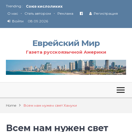
Trending :
Соглашение США с Ираном
•
•
О нас
Стать автором
Реклама
Регистрация
Технология Революции в Иране
Войти
08.09.2026
От Ирана до Ливана и Газы
Еврейский Мир
Газета русскоязычной Америки
Home
Всем нам нужен свет Хануки
Всем нам нужен свет