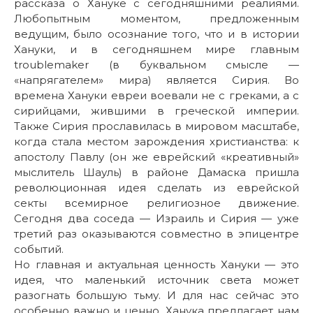
рассказа о Хануке с сегодняшними реалиями.
Любопытным моментом, предложенным
ведущим, было осознание того, что и в истории
Хануки, и в сегодняшнем мире главным
troublemaker (в буквальном смысле —
«напрягателем» мира) является Сирия. Во
времена Хануки евреи воевали не с греками, а с
сирийцами, жившими в греческой империи.
Также Сирия прославилась в мировом масштабе,
когда стала местом зарождения христианства: к
апостолу Павлу (он же еврейский «креативный»
мыслитель Шауль) в районе Дамаска пришла
революционная идея сделать из еврейской
секты всемирное религиозное движение.
Сегодня два соседа — Израиль и Сирия — уже
третий раз оказываются совместно в эпицентре
событий.
Но главная и актуальная ценность Хануки — это
идея, что маленький источник света может
разогнать большую тьму. И для нас сейчас это
особенно важно и ценно. Ханука предлагает нам