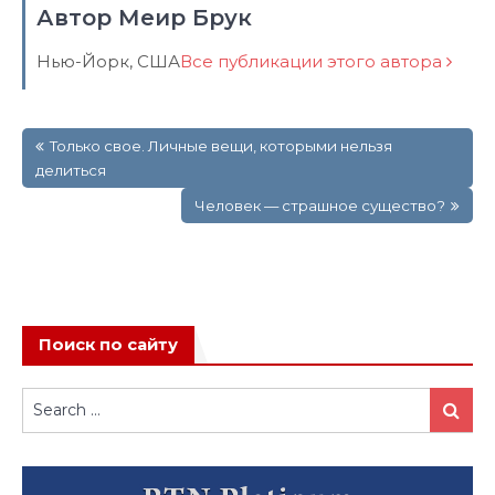
Автор Меир Брук
Нью-Йорк, США
Все публикации этого автора
Навигация
Только свое. Личные вещи, которыми нельзя
по
делиться
записям
Человек — страшное существо?
Поиск по сайту
Search
Search
for: