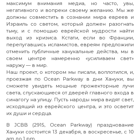
максимум внимания медиа, но часто, увы,
негативного и вопреки своему желанию. Мы же
должны совместить в сознании мира евреев и
Израиль со светом, который должен разогнать
тьму, и с помощью еврейской мудрости найти
выход из кризиса. Кстати, если во Франции,
перепугавшись исламистов, евреям предложили
отменить публичные ханукальные действа, мы в
своем центре намеренно «усиливаем свет»
наружу — в мир.
Наш проект, о котором мы писали, воплотился, и,
проезжая по Ocean Parkway в дни Хануки, вы
сможете увидеть мощные прожекторные лучи
света, спускающиеся от дверей главного входа в
синагогу на улицу. Пусть народы мира видят свет,
исходящий из еврейского центра, и это осветит
их души и сердца.
В JCBB (2915, Ocean Parkway) празднование
Хануки состоится 13 декабря, в воскресенье, с 10
аm до 1 рm.