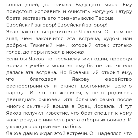
конца дней, до начала Будущего мира. Ему
предстоит исправить и очистить могучую натуру
брата, заставить его признать волю Творца.
Еврейский заговор! Еврейский заговор!
Эсав захотел встретиться с Яаковом. Он сам не
знал, чем закончится эта встреча, худом или
добром. Тяжелый меч, который отсек столько
голов, до поры лежал в ножнах.
Если бы Яаков по-прежнему жил один, проводя
время в учебе и молитве, ему бы не так тяжело
далась эта встреча. Но Всевышний открыл ему,
что благодаря Яакову еврейство
распространится и станет достоянием целого
народа. И вот он женился, у него родилось
двенадцать сыновей. Эта большая семья после
многих скитаний вошла в Эрец Исраэль. И тут
Яаков получил известие, что брат спешит к нему
навстречу, а с ним четыреста отборных воинов. И
у каждого острый меч на боку.
Яаков давно ждал этой встречи. Он надеялся, что