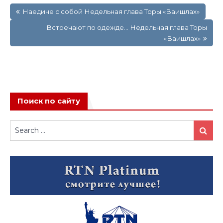
Навигация
Наедине с собой Недельная глава Торы «Ваишлах»
по
записям
Встречают по одежде… Недельная глава Торы
«Ваишлах»
Поиск по сайту
Search
Search
for: