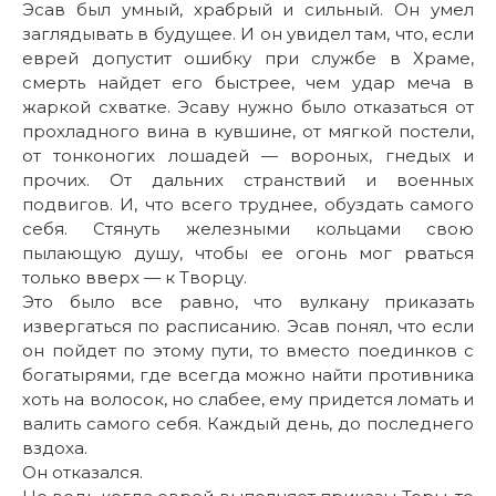
Эсав был умный, храбрый и сильный. Он умел
заглядывать в будущее. И он увидел там, что, если
еврей допустит ошибку при службе в Храме,
смерть найдет его быстрее, чем удар меча в
жаркой схватке. Эсаву нужно было отказаться от
прохладного вина в кувшине, от мягкой постели,
от тонконогих лошадей — вороных, гнедых и
прочих. От дальних странствий и военных
подвигов. И, что всего труднее, обуздать самого
себя. Стянуть железными кольцами свою
пылающую душу, чтобы ее огонь мог рваться
только вверх — к Творцу.
Это было все равно, что вулкану приказать
извергаться по расписанию. Эсав понял, что если
он пойдет по этому пути, то вместо поединков с
богатырями, где всегда можно найти противника
хоть на волосок, но слабее, ему придется ломать и
валить самого себя. Каждый день, до последнего
вздоха.
Он отказался.