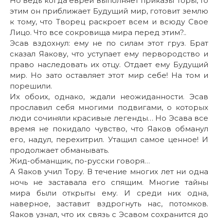
Но ведь когда еврей выполняет приказы Торы, то
этим он приближает Будущий мир, готовит землю
к тому, что Творец раскроет всем и всюду Свое
Лицо. Что все сокровища мира перед этим?..
Эсав вздохнул: ему не по силам этот груз. Брат
сказал Яакову, что уступает ему первородство и
право наследовать их отцу. Отдает ему Будущий
мир. Но зато оставляет этот мир себе! На том и
порешили.
Их обоих, однако, ждали неожиданности. Эсав
прославил себя многими подвигами, о которых
люди сочиняли красивые легенды… Но Эсава все
время не покидало чувство, что Яаков обманул
его, надул, перехитрил. Утащил самое ценное! И
продолжает обманывать.
Жид-обманщик, по-русски говоря…
А Яаков учил Тору. В течение многих лет ни одна
ночь не заставала его спящим. Многие тайны
мира были открыты ему. И среди них одна,
наверное, заставит вздрогнуть нас, потомков.
Яаков узнал, что их связь с Эсавом сохранится до