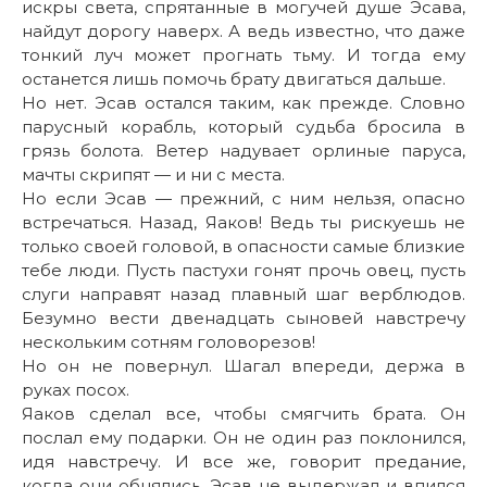
искры света, спрятанные в могучей душе Эсава,
найдут дорогу наверх. А ведь известно, что даже
тонкий луч может прогнать тьму. И тогда ему
останется лишь помочь брату двигаться дальше.
Но нет. Эсав остался таким, как прежде. Словно
парусный корабль, который судьба бросила в
грязь болота. Ветер надувает орлиные паруса,
мачты скрипят — и ни с места.
Но если Эсав — прежний, с ним нельзя, опасно
встречаться. Назад, Яаков! Ведь ты рискуешь не
только своей головой, в опасности самые близкие
тебе люди. Пусть пастухи гонят прочь овец, пусть
слуги направят назад плавный шаг верблюдов.
Безумно вести двенадцать сыновей навстречу
нескольким сотням головорезов!
Но он не повернул. Шагал впереди, держа в
руках посох.
Яаков сделал все, чтобы смягчить брата. Он
послал ему подарки. Он не один раз поклонился,
идя навстречу. И все же, говорит предание,
когда они обнялись, Эсав не выдержал и впился