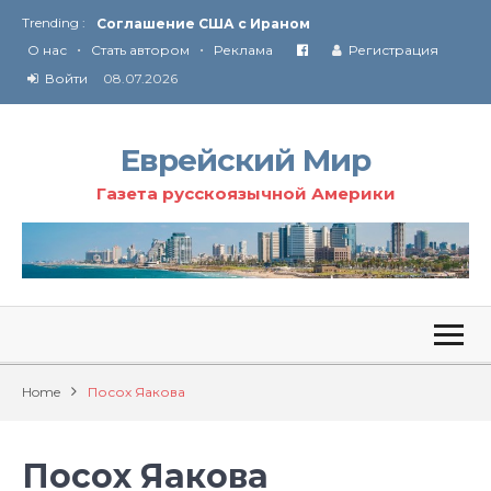
Trending :
Соглашение США с Ираном
•
•
Технология Революции в Иране
О нас
Стать автором
Реклама
Регистрация
Войти
08.07.2026
От Ирана до Ливана и Газы
Еврейский Мир
Газета русскоязычной Америки
Home
Посох Яакова
Посох Яакова