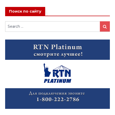
Поиск по сайту
Search
Search
for: