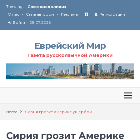
Trending :
Союз кислоликих
•
•
Соглашение США с Ираном
О нас
Стать автором
Реклама
Регистрация
Технология Революции в Иране
Войти
08.07.2026
От Ирана до Ливана и Газы
Еврейский Мир
Газета русскоязычной Америки
Home
Сирия грозит Америке ущербом
Сирия грозит Америке