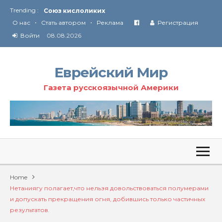
Trending :
Союз кислоликих
•
•
Соглашение США с Ираном
О нас
Стать автором
Реклама
Регистрация
Технология Революции в Иране
Войти
08.08.2026
От Ирана до Ливана и Газы
Еврейский Мир
Газета русскоязычной Америки
Home
Нетаниягу полагает,что нельзя довольствоваться полумерами
и допускать прекращения огня, добившись только частичных
результатов.