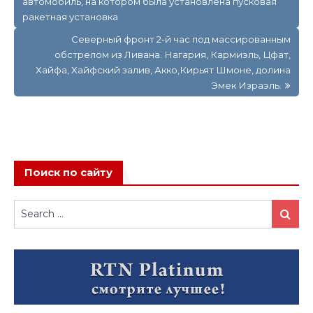
автомобиль, на котором была установлена пусковая
записям
ракетная установка
Северный фронт 2-й час под массированным
обстрелом из Ливана. Нагария, Кармиэль, Цфат,
Хайфа, Хайфский залив, Акко,Кирьят Шмоне, долина
Эмек Израэль.
Поиск по сайту
Search
Search
for: