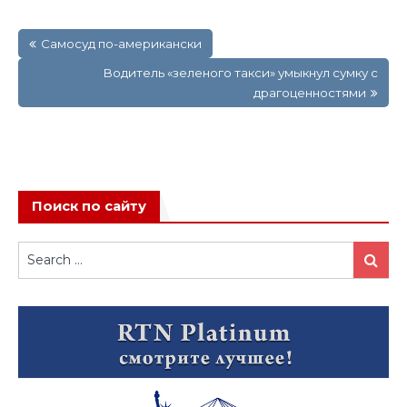
Навигация
Самосуд по-американски
по
записям
Водитель «зеленого такси» умыкнул сумку с
драгоценностями
Поиск по сайту
Search
Search
for: