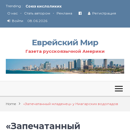
Союз кислоликих
Trending :
Соглашение США с Ираном
•
•
О нас
Стать автором
Реклама
Регистрация
Технология Революции в Иране
Войти
08.06.2026
От Ирана до Ливана и Газы
Еврейский Мир
Газета русскоязычной Америки
Home
«Запечатанный младенец» у Ниагарских водопадов
«Запечатанный