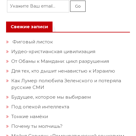
Свежие записи
Фиговый листок
Иудео-христианская цивилизация
От Обамы к Мамдани: цикл разрушения
Для тех, кто дышит ненавистью к Израилю
Как Лумер полюбила Зеленского и потеряла
русские СМИ
Будущее, которое мы выбираем
Под опекой интеллекта
Тонкие намёки
Почему ты молчишь?
Майкл Сэвидж: «Демократический социализм