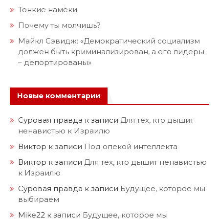
Тонкие намёки
Почему ты молчишь?
Майкл Сэвидж: «Демократический социализм
должен быть криминализирован, а его лидеры
– депортированы»
Новые комментарии
Суровая правда
к записи
Для тех, кто дышит
ненавистью к Израилю
Виктор
к записи
Под опекой интеллекта
Виктор
к записи
Для тех, кто дышит ненавистью
к Израилю
Суровая правда
к записи
Будущее, которое мы
выбираем
Mike22
к записи
Будущее, которое мы