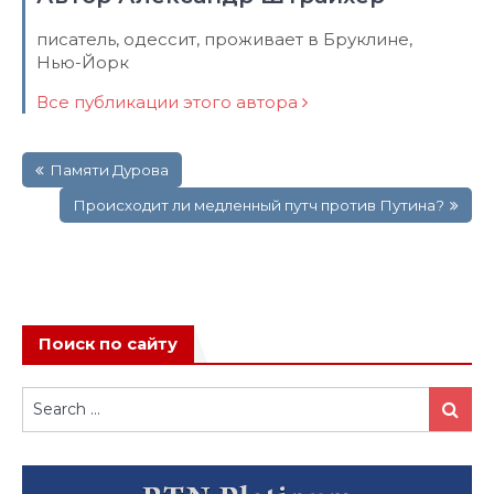
писатель, одессит, проживает в Бруклине,
Нью-Йорк
Все публикации этого автора
Навигация
Памяти Дурова
по
записям
Происходит ли медленный путч против Путина?
Поиск по сайту
Search
Search
for: