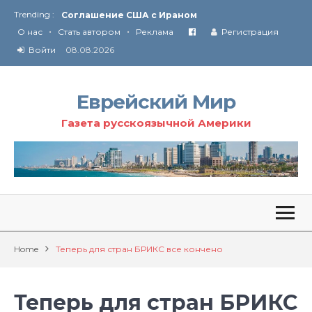
Trending :
Соглашение США с Ираном
•
•
Технология Революции в Иране
О нас
Стать автором
Реклама
Регистрация
Войти
08.08.2026
От Ирана до Ливана и Газы
Еврейский Мир
Газета русскоязычной Америки
Home
Теперь для стран БРИКС все кончено
Теперь для стран БРИКС