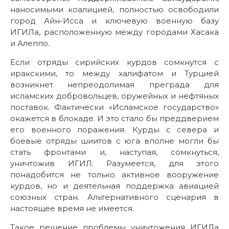
наносимыми коалицией, полностью освободили
город Айн-Исса и ключевую военную базу
ИГИЛа, расположенную между городами Хасака
и Алеппо.
Если отряды сирийских курдов сомкнутся с
иракскими, то между халифатом и Турцией
возникнет непреодолимая преграда для
исламских добровольцев, оружейных и нефтяных
поставок. Фактически «Исламское государство»
окажется в блокаде. И это стало бы преддверием
его военного поражения. Курды с севера и
боевые отряды шиитов с юга вполне могли бы
стать фронтами и, наступая, сомкнуться,
уничтожив ИГИЛ. Разумеется, для этого
понадобится не только активное вооружение
курдов, но и деятельная поддержка авиацией
союзных стран. Альтернативного сценария в
настоящее время не имеется.
Такое решение проблемы уничтожения ИГИЛа