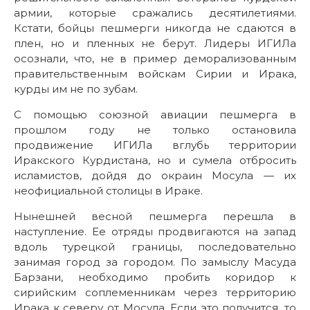
армии, которые сражались десятилетиями.
Кстати, бойцы пешмерги никогда не сдаются в
плен, но и пленных не берут. Лидеры ИГИЛа
осознали, что, не в пример деморализованным
правительственным войскам Сирии и Ирака,
курды им не по зубам.
С помощью союзной авиации пешмерга в
прошлом году не только остановила
продвижение ИГИЛа вглубь территории
Иракского Курдистана, но и сумела отбросить
исламистов, дойдя до окраин Мосула — их
неофициальной столицы в Ираке.
Нынешней весной пешмерга перешла в
наступление. Ее отряды продвигаются на запад
вдоль турецкой границы, последовательно
занимая город за городом. По замыслу Масуда
Барзани, необходимо пробить коридор к
сирийским соплеменникам через территорию
Ирака к северу от Мосула. Если это получится, то