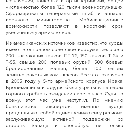
назначения, танковых и артиллерийских, общей
численностью более 120 тысяч военнослужащих.
Сформированы генеральный штаб и аппарат
военного министерства. Мобилизационные
возможности позволяют в короткий срок
увеличить эту армию вдвое.
Из американских источников известно, что курды
имеют в основном советское вооружение: около
200 плавающих танков ПT-76, 150 танков Т-64 и
Т-55, свыше 200 полевых орудий, 500 боевых
бронированных машин, более 100 легких
зенитно-ракетных комплексов. Все это захвачено
в 2003 году у 5-го армейского корпуса Ирака.
Бронемашины и орудия были укрыты в пещерах
горного хребта в ожидании своего часа. Судя по
всему, этот час уже наступил. По мнению
большинства экспертов, именно курды
представляют собой единственную силу региона,
заслуживающую активной поддержки со
стороны Запада и способную не только