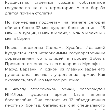
Курдистана, стремясь создать собственное
государство на его территории. А эта борьба
длится почти 4 столетия.
По примерным подсчетам, на планете сегодня
обитает более 32 млн курдов: большинство — 15
млн — в Турции, 8 млн в Иране, 5 млн в Ираке и 3
млн в Сирии.
После свержения Саддама Хусейна Иракский
Курдистан стал независимым государственным
образованием со столицей в городе Эрбиль.
Президентом стал сын легендарного Мустафы —
Масуд Барзани. И одной из главных задач его
руководства являлось укрепление армии. Как
оказалось, это было мудрое решение.
К началу агрессивной войны, развернутой
ИГИЛом, курдская армия была вполне
боеспособна. Она состоит из 12 объединенных
пехотных бригад, батальонов сил специального