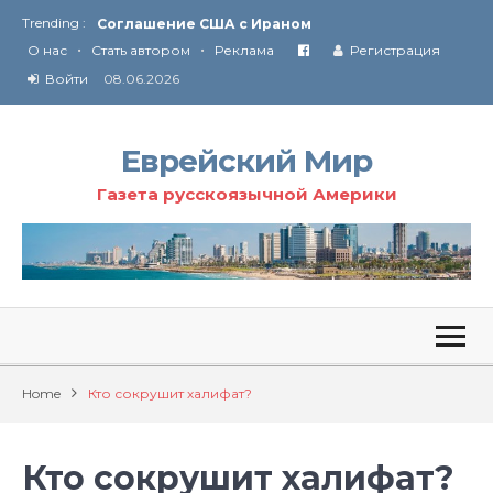
Trending :
Соглашение США с Ираном
•
•
Технология Революции в Иране
О нас
Стать автором
Реклама
Регистрация
Войти
08.06.2026
От Ирана до Ливана и Газы
Еврейский Мир
Газета русскоязычной Америки
Home
Кто сокрушит халифат?
Кто сокрушит халифат?