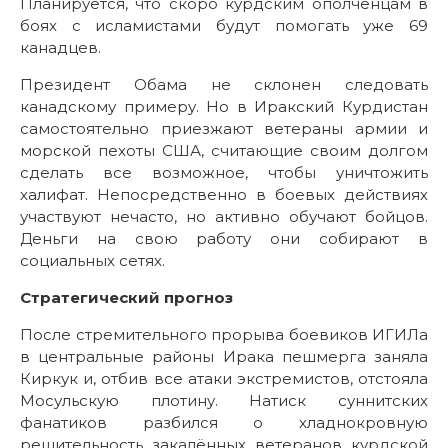
Планируется, что скоро курдским ополченцам в
боях с исламистами будут помогать уже 69
канадцев.
Президент Обама не склонен следовать
канадскому примеру. Но в Иракский Курдистан
самостоятельно приезжают ветераны армии и
морской пехоты США, считающие своим долгом
сделать все возможное, чтобы уничтожить
халифат. Непосредственно в боевых действиях
участвуют нечасто, но активно обучают бойцов.
Деньги на свою работу они собирают в
социальных сетях.
Стратегический прогноз
После стремительного прорыва боевиков ИГИЛа
в центральные районы Ирака пешмерга заняла
Киркук и, отбив все атаки экстремистов, отстояла
Мосульскую плотину. Натиск суннитских
фанатиков разбился о хладнокровную
решительность закалённых ветеранов курдской