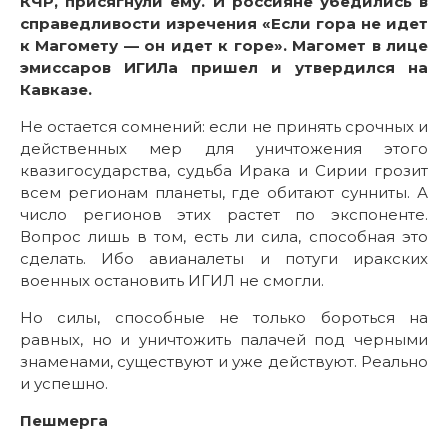
КЧР, присягнули ему. И россияне убедились в
справедливости изречения «Если гора не идет
к Магомету — он идет к горе». Магомет в лице
эмиссаров ИГИЛа пришел и утвердился на
Кавказе.
Не остается сомнений: если не принять срочных и
действенных мер для уничтожения этого
квазигосударства, судьба Ирака и Сирии грозит
всем регионам планеты, где обитают сунниты. А
число регионов этих растет по экспоненте.
Вопрос лишь в том, есть ли сила, способная это
сделать. Ибо авианалеты и потуги иракских
военных остановить ИГИЛ не смогли.
Но силы, способные не только бороться на
равных, но и уничтожить палачей под черными
знаменами, существуют и уже действуют. Реально
и успешно.
Пешмерга