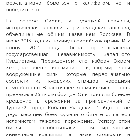
результативно бороться с халифатом, но и
победить его.
На севере Сирии, у турецкой границы,
исторически сложились три курдских анклава,
объединенные общим названием Роджава. В
июле 2013 года их покинула сирийская армия. И к
концу 2014 года была провозглашена
государственная независимость Западного
Курдистана. Президентом его избран Экрем
Хезо, назначен Совет министров, сформированы
вооруженные силы, которые первоначально
состояли из курдских отрядов народной
самообороны. В настоящее время их численность
превысила 35 тысяч бойцов. Они приняли боевое
крещение в сражении за приграничный с
Турцией город Кобани. Курдские бойцы после
двух месяцев боев сумели отбить его, нанеся
исламистам тяжелое поражение. Успеху этой
битвы способствовали массированные
авиаудары коалиции, а также стойкость и