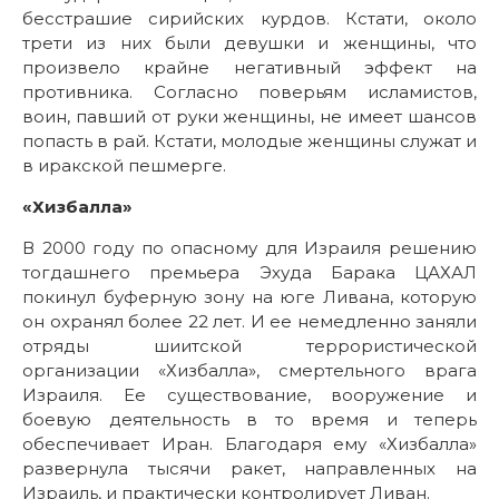
бесстрашие сирийских курдов. Кстати, около
трети из них были девушки и женщины, что
произвело крайне негативный эффект на
противника. Согласно поверьям исламистов,
воин, павший от руки женщины, не имеет шансов
попасть в рай. Кстати, молодые женщины служат и
в иракской пешмерге.
«Хизбалла»
В 2000 году по опасному для Израиля решению
тогдашнего премьера Эхуда Барака ЦАХАЛ
покинул буферную зону на юге Ливана, которую
он охранял более 22 лет. И ее немедленно заняли
отряды шиитской террористической
организации «Хизбалла», смертельного врага
Израиля. Ее существование, вооружение и
боевую деятельность в то время и теперь
обеспечивает Иран. Благодаря ему «Хизбалла»
развернула тысячи ракет, направленных на
Израиль, и практически контролирует Ливан.