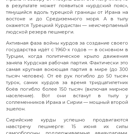
в результате может появиться «курдский пояс»,
тянущийся вдоль турецкой границы от Ирана на
востоке и до Средиземного моря. А в тылу
окажется Турецкий Курдистан — неисчерпаемый
людской резерв пешмерги.
Активная фаза войны курдов за создание своего
государства идёт с 1960-х годов — в основном в
Турции, когда политическое крыло движения
заняла Курдская рабочая партия. Фактически это
самая крупная воюющая партия в мире (до 300
тысяч человек). От её рук погибло до 50 тысяч
турок, самих курдов за время тридцатилетних
боёв погибло более 150 тысяч (включая мирное
население). Вот они встанут в тылу у
соплеменников Ирака и Сирии — мощный второй
эшелон.
Сирийские курды успешно продвигаются
навстречу пешмерге: 15 июня их силы
самообороны, поддерживаемые авиаударами,