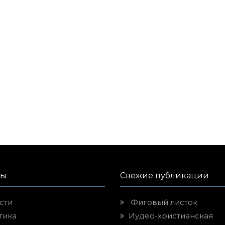
лы
Свежие публикации
сти
Фиговый листок
тика
Иудео-христианская