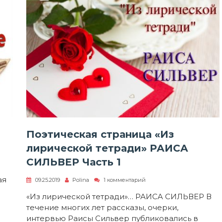
Поэтическая страница «Из
лирической тетради» РАИСA
СИЛЬВЕР Часть 1
ая
к
09.25.2019
Polina
1 комментарий
записи
Поэтическая
«Из лирической тетради»… РАИСA СИЛЬВЕР В
страница
течение многих лет рассказы, очерки,
«Из
лирической
интервью Раисы Сильвер публиковались в