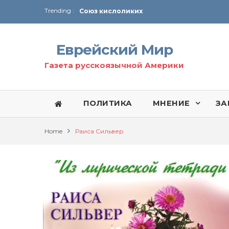
Trending :
Соглашение США с Ираном
Технология Революции в Иране
Еврейский Мир
От Ирана до Ливана и Газы
Газета русскоязычной Америки
ПОЛИТИКА
МНЕНИЕ
ЗА
Home
Раиса Сильвер