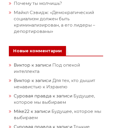
Почему ты молчишь?
Майкл Сэвидж: «Демократический
социализм должен быть
криминализирован, а его лидеры –
депортированы»
Новые комментарии
Виктор
к записи
Под опекой
интеллекта
Виктор
к записи
Для тех, кто дышит
ненавистью к Израилю
Суровая правда
к записи
Будущее,
которое мы выбираем
Mike22
к записи
Будущее, которое мы
выбираем
Суровая правда
к записи
Тонкие