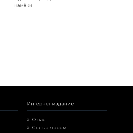
намёки
Интернет издание
О нас
Стать автором