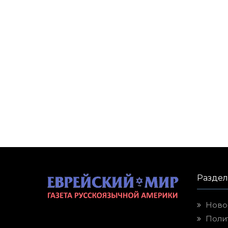
Разде
Ново
Поли