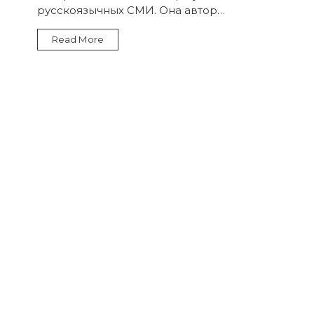
тетради»
русскоязычных СМИ. Она автор…
РАИСA
СИЛЬВЕР
Часть
Read More
1