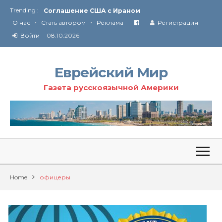
Trending :
Соглашение США с Ираном
•
•
Технология Революции в Иране
О нас
Стать автором
Реклама
Регистрация
Войти
08.10.2026
От Ирана до Ливана и Газы
Еврейский Мир
Газета русскоязычной Америки
Home
офицеры