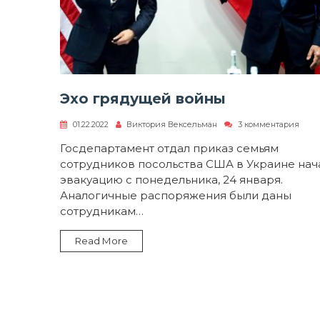
Эхо грядущей войны
к
01.22.2022
Виктория Вексельман
3 комментария
запи
Эхо
Госдепартамент отдал приказ семьям
гряд
сотрудников посольства США в Украине нач
войн
эвакуацию с понедельника, 24 января.
Аналогичные распоряжения были даны
сотрудникам…
Read More