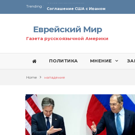
Trending :
Соглашение США с Ираном
Технология Революции в Иране
Еврейский Мир
От Ирана до Ливана и Газы
Газета русскоязычной Америки
ПОЛИТИКА
МНЕНИЕ
ЗА
Home
нападение