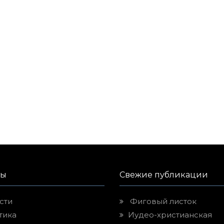
лы
Свежие публикации
сти
Фиговый листок
тика
Иудео-христианская