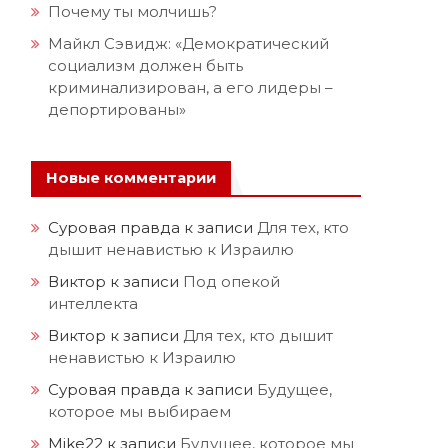
Почему ты молчишь?
Майкл Сэвидж: «Демократический
социализм должен быть
криминализирован, а его лидеры –
депортированы»
Новые комментарии
Суровая правда
к записи
Для тех, кто
дышит ненавистью к Израилю
Виктор
к записи
Под опекой
интеллекта
Виктор
к записи
Для тех, кто дышит
ненавистью к Израилю
Суровая правда
к записи
Будущее,
которое мы выбираем
Mike22
к записи
Будущее, которое мы