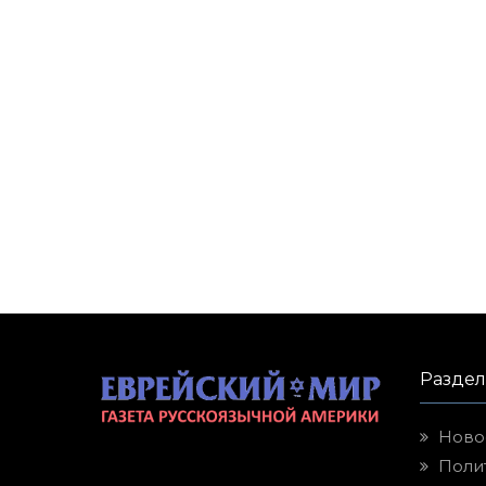
Разде
Ново
Поли