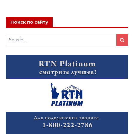
Поиск по сайту
Search
Search
for: