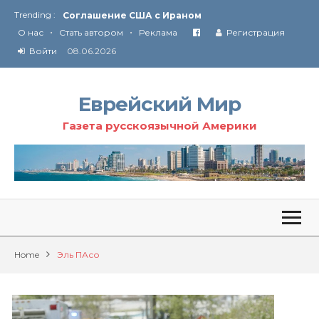
Trending :
Соглашение США с Ираном
•
•
Технология Революции в Иране
О нас
Стать автором
Реклама
Регистрация
Войти
08.06.2026
От Ирана до Ливана и Газы
Еврейский Мир
Газета русскоязычной Америки
Home
Эль ПАсо