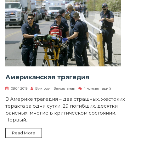
Американская трагедия
к
08.04.2019
Виктория Вексельман
1 комментарий
записи
Американская
В Америке трагедия – два страшных, жестоких
трагедия
теракта за одни сутки, 29 погибших, десятки
раненых, многие в критическом состоянии.
Первый…
Read More