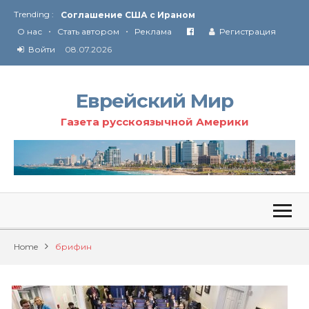
Trending :
Соглашение США с Ираном
•
•
Технология Революции в Иране
О нас
Стать автором
Реклама
Регистрация
Войти
08.07.2026
От Ирана до Ливана и Газы
Еврейский Мир
Газета русскоязычной Америки
Home
брифин