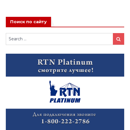
Поиск по сайту
Search
Search
for: