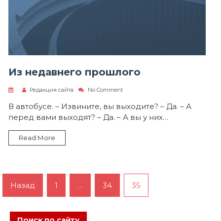
Из недавнего прошлого
on
Редакция сайта
No Comment
Из
недавнего
В автобусе. – Извините, вы выходите? – Да. – А
прошлого
перед вами выходят? – Да. – А вы у них…
Read More
Пагинация
Назад
1
…
34
35
записей
Поиск по сайту