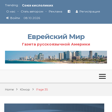
Trending :
Союз кислоликих
•
•
Соглашение США с Ираном
О нас
Стать автором
Реклама
Регистрация
Технология Революции в Иране
Войти
08.10.2026
От Ирана до Ливана и Газы
Еврейский Мир
Газета русскоязычной Америки
Home
Юмор
Page 35