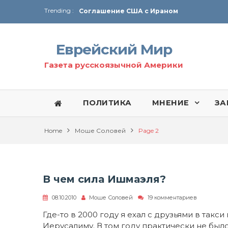
Trending :
Соглашение США с Ираном
Технология Революции в Иране
Еврейский Мир
От Ирана до Ливана и Газы
Газета русскоязычной Америки
ПОЛИТИКА
МНЕНИЕ
ЗА
Home
Моше Соловей
Page 2
В чем сила Ишмаэля?
к
08.10.2010
Моше Соловей
19 комментариев
записи
В
Где-то в 2000 году я ехал с друзьями в такси
чем
Иерусалиму. В том году практически не был
сила