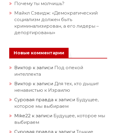
Почему ты молчишь?
Майкл Сэвидж: «Демократический
социализм должен быть
криминализирован, а его лидеры –
депортированы»
Новые комментарии
Виктор
к записи
Под опекой
интеллекта
Виктор
к записи
Для тех, кто дышит
ненавистью к Израилю
Суровая правда
к записи
Будущее,
которое мы выбираем
Mike22
к записи
Будущее, которое мы
выбираем
Суровая правда
к записи
Тонкие