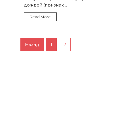
Ишмаэля?
дождей (признак…
Read More
Пагинация
Назад
1
2
записей