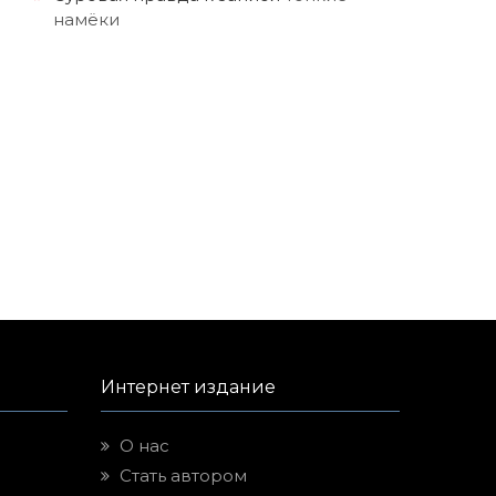
намёки
Интернет издание
О нас
Стать автором