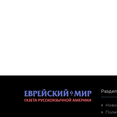
Разде
Ново
Поли