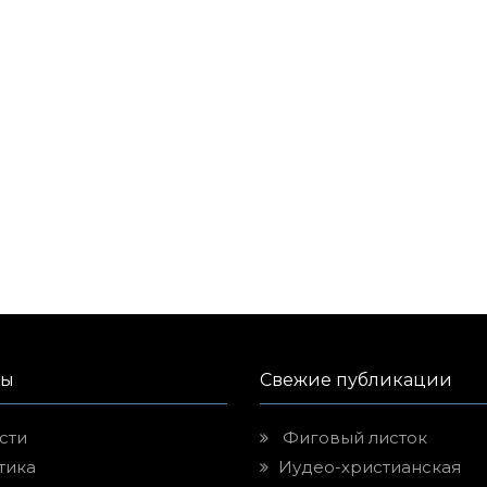
лы
Свежие публикации
сти
Фиговый листок
тика
Иудео-христианская