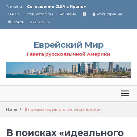
Trending :
Соглашение США с Ираном
•
•
Технология Революции в Иране
О нас
Стать автором
Реклама
Регистрация
Ю
ридические услуги адвокатской коллегии «Эли Гервиц»: полное сопровождение на всех этапах
Войти
08.06.2026
От Ирана до Ливана и Газы
Еврейский Мир
Газета русскоязычной Америки
Home
В поисках «идеального преступления»
В поисках «идеального