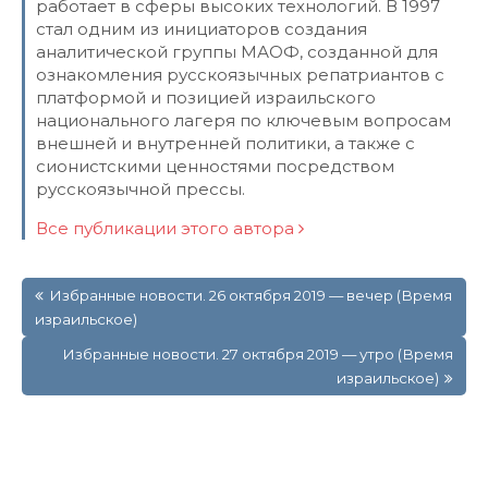
работает в сферы высоких технологий. В 1997
стал одним из инициаторов создания
аналитической группы МАОФ, созданной для
ознакомления русскоязычных репатриантов с
платформой и позицией израильского
национального лагеря по ключевым вопросам
внешней и внутренней политики, а также с
сионистскими ценностями посредством
русскоязычной прессы.
Все публикации этого автора
Навигация
Избранные новости. 26 октября 2019 — вечер (Время
по
израильское)
записям
Избранные новости. 27 октября 2019 — утро (Время
израильское)