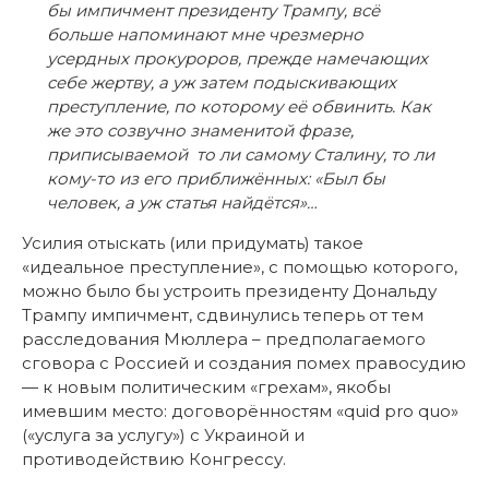
бы импичмент президенту Трампу, всё
больше напоминают мне чрезмерно
усердных прокуроров, прежде намечающих
себе жертву, а уж затем подыскивающих
преступление, по которому её обвинить. Как
же это созвучно знаменитой фразе,
приписываемой то ли самому Сталину, то ли
кому-то из его приближённых: «Был бы
человек, а уж статья найдётся»…
Усилия отыскать (или придумать) такое
«идеальное преступление», с помощью которого,
можно было бы устроить президенту Дональду
Трампу импичмент, сдвинулись теперь от тем
расследования Мюллера – предполагаемого
сговора с Россией и создания помех правосудию
— к новым политическим «грехам», якобы
имевшим место: договорённостям «quid pro quo»
(«услуга за услугу») с Украиной и
противодействию Конгрессу.